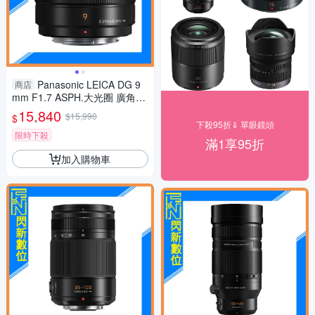
Panasonic LEICA DG 9
商店
mm F1.7 ASPH.大光圈 廣角定
焦 微距(公司貨)
15,840
$15,990
$
下殺95折⇓ 單眼鏡頭
限時下殺
滿1享95折
加入購物車