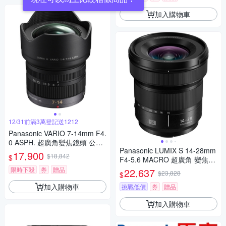
加入購物車
12/31前滿3萬登記送1212
Panasonic VARIO 7-14mm F4.
0 ASPH. 超廣角變焦鏡頭 公司
Panasonic LUMIX S 14-28mm
貨
17,900
$18,842
$
F4-5.6 MACRO 超廣角 變焦鏡
頭 公司貨 S-R1428
限時下殺
券
贈品
22,637
$23,828
$
加入購物車
挑戰低價
券
贈品
加入購物車