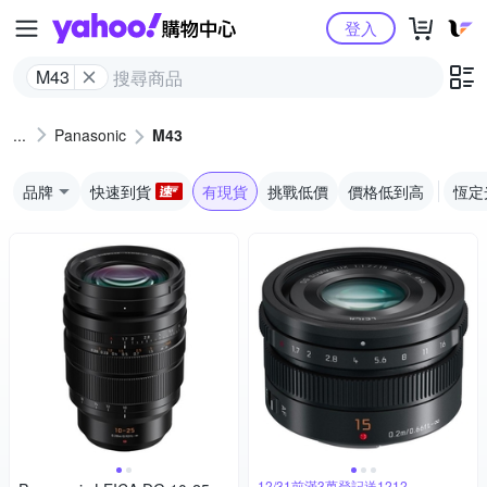
Yahoo購物中心
登入
M43
Panasonic
M43
品牌
快速到貨
有現貨
挑戰低價
價格低到高
恆定
12/31前滿3萬登記送1212