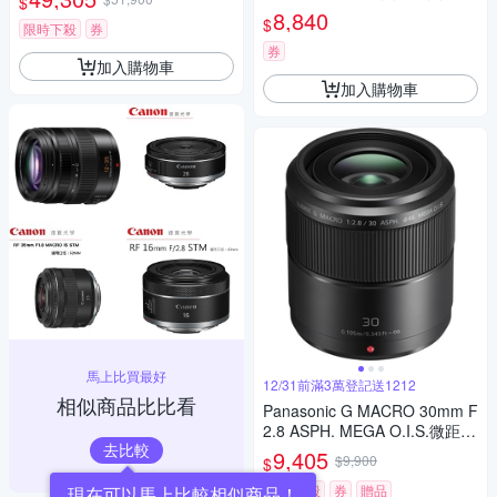
$
變焦鏡頭 公司貨 H-RSA10040
LUMIX G X VARIO 45-200mm
8,840
$
0G
限時下殺
券
單眼鏡頭 相機
券
加入購物車
加入購物車
馬上比買最好
12/31前滿3萬登記送1212
相似商品比比看
Panasonic G MACRO 30mm F
2.8 ASPH. MEGA O.I.S.微距鏡
去比較
頭 公司貨
9,405
$9,900
$
限時下殺
券
贈品
現在可以馬上比較相似商品！