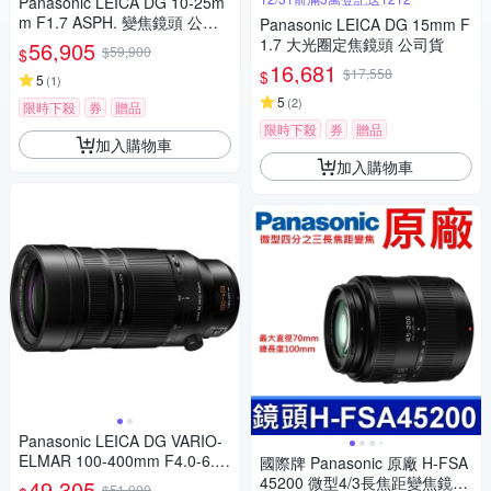
Panasonic LEICA DG 10-25m
m F1.7 ASPH. 變焦鏡頭 公司
Panasonic LEICA DG 15mm F
貨
1.7 大光圈定焦鏡頭 公司貨
56,905
$59,900
$
16,681
$17,558
$
5
(
1
)
5
(
2
)
限時下殺
券
贈品
限時下殺
券
贈品
加入購物車
加入購物車
Panasonic LEICA DG VARIO-
ELMAR 100-400mm F4.0-6.3
國際牌 Panasonic 原廠 H-FSA
II ASPH.POWER O.I.S. 超長焦
45200 微型4/3長焦距變焦鏡頭
49,305
$51,900