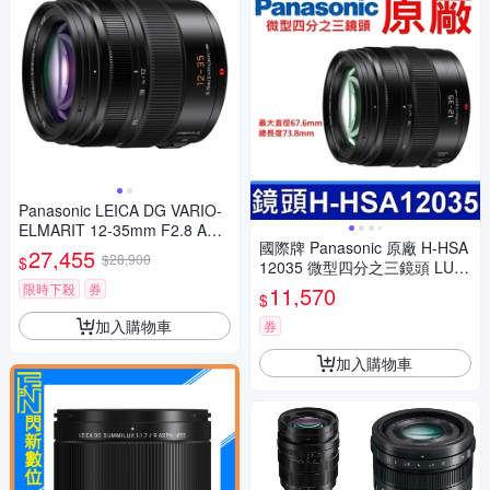
Panasonic LEICA DG VARIO-
ELMARIT 12-35mm F2.8 ASP
國際牌 Panasonic 原廠 H-HSA
H.POWER O.I.S. 變焦鏡頭 公
27,455
$28,900
$
12035 微型四分之三鏡頭 LUMI
司貨 H-ES12035
X G X VARIO 12-35mm 相機
限時下殺
券
11,570
$
加入購物車
券
加入購物車