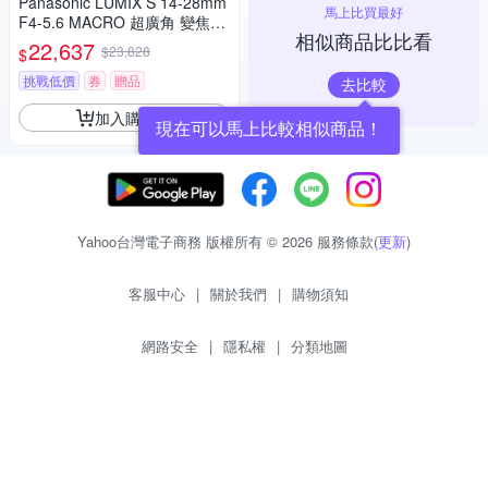
Panasonic LUMIX S 14-28mm
馬上比買最好
F4-5.6 MACRO 超廣角 變焦鏡
相似商品比比看
頭 公司貨 S-R1428
22,637
$23,828
$
挑戰低價
券
贈品
去比較
加入購物車
現在可以馬上比較相似商品！
Yahoo台灣電子商務 版權所有 © 2026 服務條款(
更新
)
客服中心
|
關於我們
|
購物須知
網路安全
|
隱私權
|
分類地圖