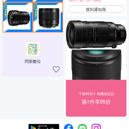
貨到通知我
閃新數位
下殺95折⇓ 相機指定品
滿1件享95折