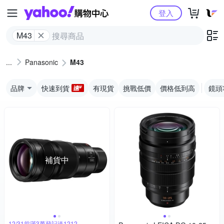
Yahoo購物中心
登入
M43
Panasonic
M43
品牌
快速到貨
有現貨
挑戰低價
價格低到高
鏡頭
補貨中
12/31前滿3萬登記送1212