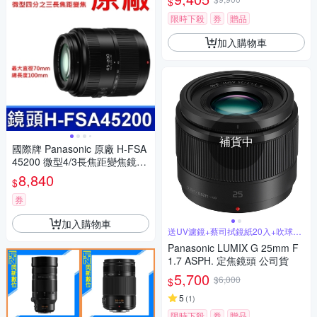
$
限時下殺
券
贈品
加入購物車
補貨中
國際牌 Panasonic 原廠 H-FSA
45200 微型4/3長焦距變焦鏡頭
LUMIX G X VARIO 45-200mm
8,840
$
單眼鏡頭 相機
券
加入購物車
送UV濾鏡+蔡司拭鏡紙20入+吹球拭
筆組
Panasonic LUMIX G 25mm F
1.7 ASPH. 定焦鏡頭 公司貨
5,700
$6,000
$
5
(
1
)
限時下殺
券
贈品