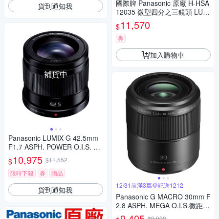
國際牌 Panasonic 原廠 H-HSA
貨到通知我
12035 微型四分之三鏡頭 LUMI
X G X VARIO 12-35mm 相機
11,570
$
券
加入購物車
補貨中
Panasonic LUMIX G 42.5mm
F1.7 ASPH. POWER O.I.S. 大
光圈 定焦鏡頭 公司貨
10,975
$11,552
$
限時下殺
券
贈品
12/31前滿3萬登記送1212
貨到通知我
Panasonic G MACRO 30mm F
2.8 ASPH. MEGA O.I.S.微距鏡
頭 公司貨
9,405
$9,900