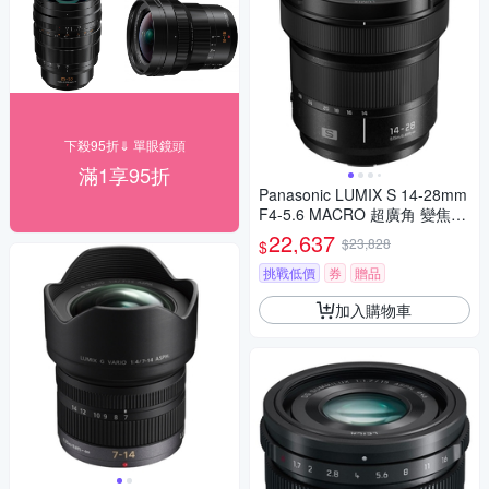
下殺95折⇓ 單眼鏡頭
滿1享95折
Panasonic LUMIX S 14-28mm
F4-5.6 MACRO 超廣角 變焦鏡
頭 公司貨 S-R1428
22,637
$23,828
$
挑戰低價
券
贈品
加入購物車