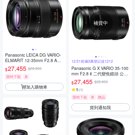
補貨中
Panasonic LEICA DG VARIO-
ELMARIT 12-35mm F2.8 ASP
12/31前滿3萬登記送1212
H.POWER O.I.S. 變焦鏡頭 公
27,455
Panasonic G X VARIO 35-100
$28,900
$
司貨 H-ES12035
mm F2.8 Ⅱ 二代變焦鏡頭 公司
限時下殺
券
貨
27,455
$28,900
$
加入購物車
5
(
1
)
限時下殺
券
贈品
貨到通知我