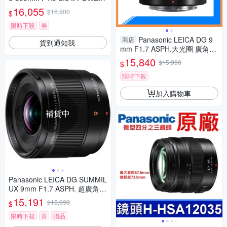
O.I.S.二代變焦鏡頭 公司貨
16,055
$16,900
$
限時下殺
券
Panasonic LEICA DG 9
商店
貨到通知我
mm F1.7 ASPH.大光圈 廣角定
焦 微距(公司貨)
15,840
$15,990
$
限時下殺
加入購物車
補貨中
Panasonic LEICA DG SUMMIL
UX 9mm F1.7 ASPH. 超廣角
定焦鏡頭 公司貨 H-X09GC
15,191
$15,990
$
限時下殺
券
贈品