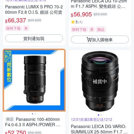
Panasonic LEICA DG 10-25m
m F1.7 ASPH. 變焦鏡頭 公司
Panasonic LUMIX S PRO 70-2
貨
00mm F2.8 O.I.S. 鏡頭 公司貨
56,905
$59,900
$
66,337
$69,828
$
5
(
1
)
限時下殺
券
限時下殺
券
贈品
貨到通知我
加入購物車
補貨中
Panasonic 100-400mm
商店
12/31前滿3萬登記送1212
F4.0-6.3 II ASPH./POWER O.I.
Panasonic LEICA DG VARIO-
S.鏡頭(100-400 II,公司貨)
52,750
SUMMILUX 25-50mm F1.7 AS
$52,900
$