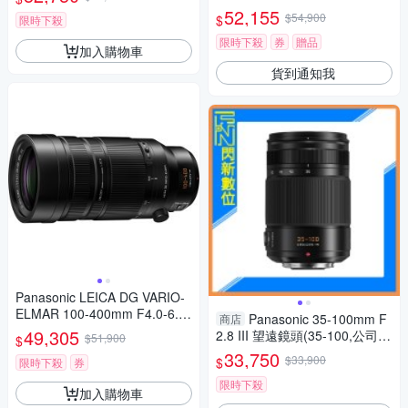
PH. 望遠變焦鏡頭 公司貨
52,155
$54,900
$
限時下殺
限時下殺
券
贈品
加入購物車
貨到通知我
Panasonic LEICA DG VARIO-
ELMAR 100-400mm F4.0-6.3
Panasonic 35-100mm F
商店
II ASPH.POWER O.I.S. 超長焦
49,305
2.8 III 望遠鏡頭(35-100,公司
$51,900
$
變焦鏡頭 公司貨 H-RSA10040
貨)H-ES35100GC
33,750
$33,900
$
0G
限時下殺
券
限時下殺
加入購物車