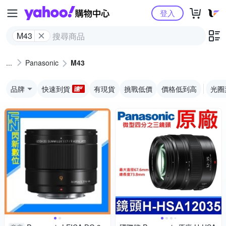
Yahoo購物中心
登入
M43
Panasonic
M43
品牌
快速到貨
有現貨
挑戰低價
價格低到高
光圈