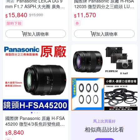
Panasonic LEICA DG 9
國際牌 Panasonic 原廠 H-HSA
商店
mm F1.7 ASPH.大光圈 廣角定
12035 微型四分之三鏡頭 LUMI
焦 微距(公司貨)
X G X VARIO 12-35mm 相機
15,840
11,570
$15,990
$
$
限時下殺
券
加入購物車
加入購物車
國際牌 Panasonic 原廠 H-FSA
馬上比買最好
45200 微型4/3長焦距變焦鏡頭
相似商品比比看
LUMIX G X VARIO 45-200mm
8,840
$
單眼鏡頭 相機