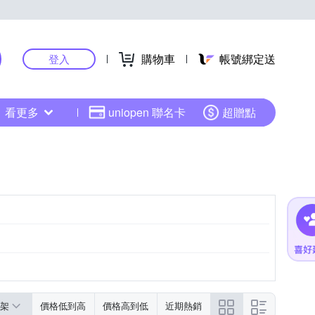
購物車
帳號綁定送
登入
看更多
uniopen 聯名卡
超贈點
架
價格低到高
價格高到低
近期熱銷