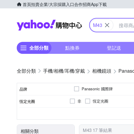
首頁
拍賣
企業/大宗採購入口
合作招商
App下載
Yahoo購物中心
M43
全部分類
點換券
登記送
手機/相機/耳機/穿戴
相機鏡頭
Panaso
Panasonic 國際牌
品牌
非
恆定光圈
恆定光圈
品牌名稱
望遠變焦
公司貨
平行輸入
標準定焦
Panasonic
7
9
11
鏡頭功能
適用於
光圈葉片數
來源
M43 17 筆結果
相關分類