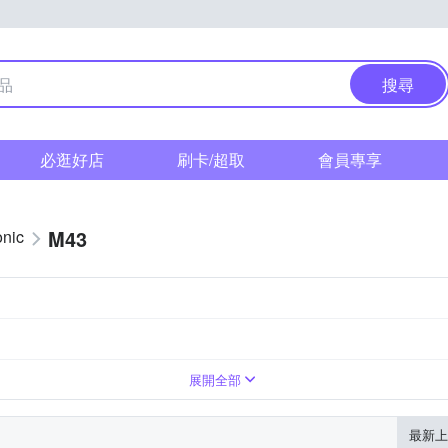
搜尋
必逛好店
刷卡/超取
會員專享
M43
nic
標準變焦
廣角變焦
超廣角定焦
超廣角變焦
人像鏡
展開全部
最新上