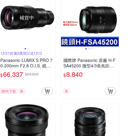
補貨中
12/31前滿3萬登記送1212
Panasonic LUMIX S PRO 7
國際牌 Panasonic 原廠 H-F
0-200mm F2.8 O.I.S. 鏡頭
SA45200 微型4/3長焦距變
公司貨
焦鏡頭 LUMIX G X VARIO
66,337
8,840
$69,828
$
$
45-200mm 單眼鏡頭 相機
限時下殺
券
券