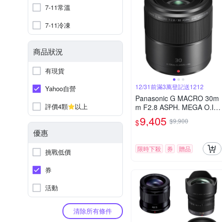
7-11常溫
7-11冷凍
商品狀況
有現貨
12/31前滿3萬登記送1212
Yahoo自營
Panasonic G MACRO 30m
評價4顆
以上
m F2.8 ASPH. MEGA O.I.
S.微距鏡頭 公司貨
9,405
$9,900
$
優惠
限時下殺
券
贈品
挑戰低價
券
活動
清除所有條件