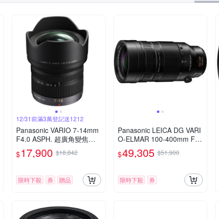
12/31前滿3萬登記送1212
Panasonic VARIO 7-14mm
Panasonic LEICA DG VARI
F4.0 ASPH. 超廣角變焦鏡
O-ELMAR 100-400mm F4.
頭 公司貨
0-6.3 II ASPH.POWER O.I.
17,900
49,305
$18,842
$51,900
$
$
S. 超長焦變焦鏡頭 公司貨
H-RSA100400G
限時下殺
券
贈品
限時下殺
券