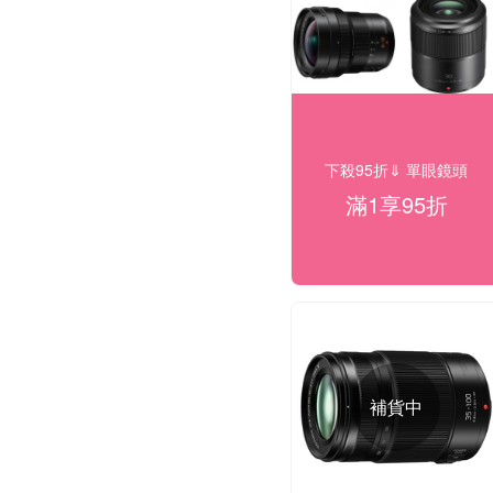
下殺95折⇓ 單眼鏡頭
滿1享95折
補貨中