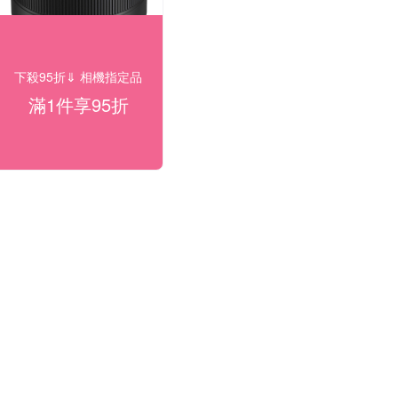
下殺95折⇓ 相機指定品
滿1件享95折