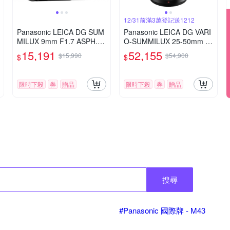
12/31前滿3萬登記送1212
Panasonic LEICA DG SUM
Panasonic LEICA DG VARI
MILUX 9mm F1.7 ASPH.
O-SUMMILUX 25-50mm F
超廣角 定焦鏡頭 公司貨 H-
1.7 ASPH. 望遠變焦鏡頭 公
15,191
52,155
$15,990
$54,900
$
$
X09GC
司貨
限時下殺
券
贈品
限時下殺
券
贈品
搜尋
#Panasonic 國際牌 - M43