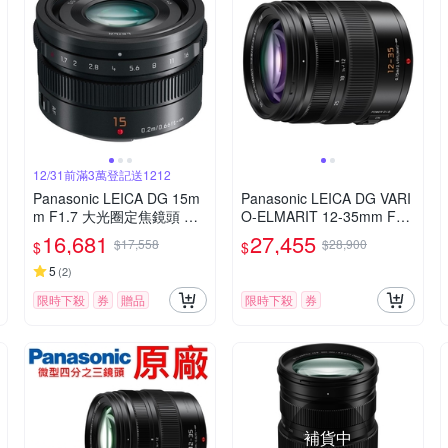
12/31前滿3萬登記送1212
Panasonic LEICA DG 15m
Panasonic LEICA DG VARI
m F1.7 大光圈定焦鏡頭 公
O-ELMARIT 12-35mm F2.
司貨
8 ASPH.POWER O.I.S. 變
16,681
27,455
$17,558
$28,900
$
$
焦鏡頭 公司貨 H-ES12035
5
(
2
)
限時下殺
券
贈品
限時下殺
券
補貨中