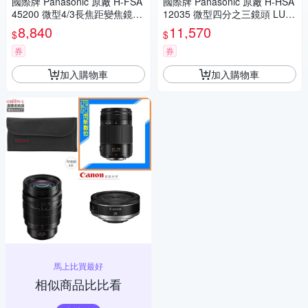
國際牌 Panasonic 原廠 H-FSA
國際牌 Panasonic 原廠 H-HSA
45200 微型4/3長焦距變焦鏡頭
12035 微型四分之三鏡頭 LUMI
LUMIX G X VARIO 45-200mm
X G X VARIO 12-35mm 相機
8,840
11,570
$
$
單眼鏡頭 相機
券
券
加入購物車
加入購物車
馬上比買最好
相似商品比比看