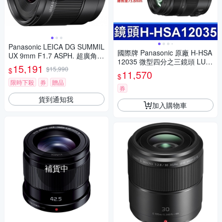
Panasonic LEICA DG SUMMIL
國際牌 Panasonic 原廠 H-HSA
UX 9mm F1.7 ASPH. 超廣角
12035 微型四分之三鏡頭 LUMI
定焦鏡頭 公司貨 H-X09GC
15,191
$15,990
$
X G X VARIO 12-35mm 相機
11,570
$
限時下殺
券
贈品
券
貨到通知我
加入購物車
補貨中