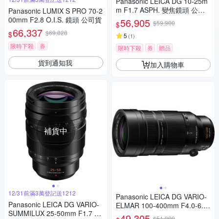
Panasonic LEICA DG 10-25m
m F1.7 ASPH. 變焦鏡頭 公司
Panasonic LUMIX S PRO 70-2
貨
00mm F2.8 O.I.S. 鏡頭 公司貨
56,905
$59,900
$
66,337
$69,828
$
5
(
1
)
限時下殺
券
限時下殺
券
贈品
貨到通知我
加入購物車
補貨中
12/31前滿3萬登記送1212
Panasonic LEICA DG VARIO-
Panasonic LEICA DG VARIO-
ELMAR 100-400mm F4.0-6.3
SUMMILUX 25-50mm F1.7 AS
II ASPH.POWER O.I.S. 超長焦
49,305
$51,900