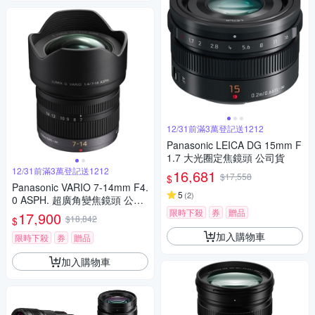
12/31前滿3萬登記送1212
Panasonic LEICA DG 15mm F
1.7 大光圈定焦鏡頭 公司貨
12/31前滿3萬登記送1212
16,681
$17,558
$
Panasonic VARIO 7-14mm F4.
5
(
2
)
0 ASPH. 超廣角變焦鏡頭 公司
貨
限時下殺
券
贈品
17,900
$18,842
$
加入購物車
限時下殺
券
贈品
加入購物車