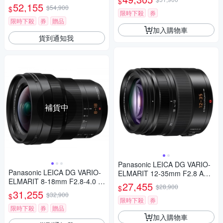
$
PH. 望遠變焦鏡頭 公司貨
變焦鏡頭 公司貨 H-RSA10040
52,155
$54,900
$
0G
限時下殺
券
限時下殺
券
贈品
加入購物車
貨到通知我
補貨中
Panasonic LEICA DG VARIO-
Panasonic LEICA DG VARIO-
ELMARIT 12-35mm F2.8 ASP
ELMARIT 8-18mm F2.8-4.0 A
H.POWER O.I.S. 變焦鏡頭 公
27,455
$28,900
$
SPH. 廣角變焦鏡頭 公司貨
司貨 H-ES12035
31,255
$32,900
$
限時下殺
券
限時下殺
券
贈品
加入購物車