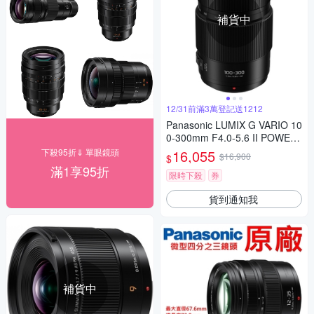
補貨中
12/31前滿3萬登記送1212
Panasonic LUMIX G VARIO 10
0-300mm F4.0-5.6 II POWER
O.I.S.二代變焦鏡頭 公司貨
下殺95折⇓ 單眼鏡頭
16,055
$16,900
$
滿1享95折
限時下殺
券
貨到通知我
補貨中