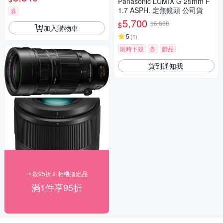
Panasonic LUMIX G 25mm F
單眼鏡頭 相機
1.7 ASPH. 定焦鏡頭 公司貨
券
5,700
$6,000
$
加入購物車
5
(
1
)
限時下殺
券
贈品
貨到通知我
下殺95折⇓ 相機指定品
滿1件享95折