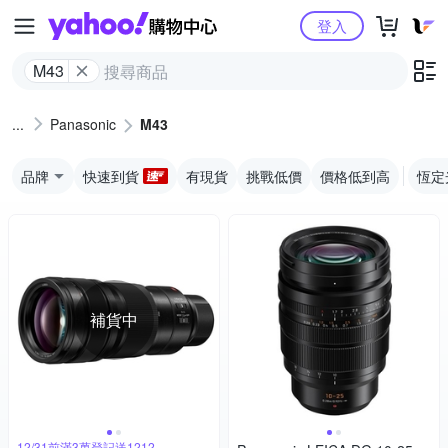
Yahoo購物中心
登入
M43
Panasonic
M43
品牌
快速到貨
有現貨
挑戰低價
價格低到高
恆定
補貨中
12/31前滿3萬登記送1212