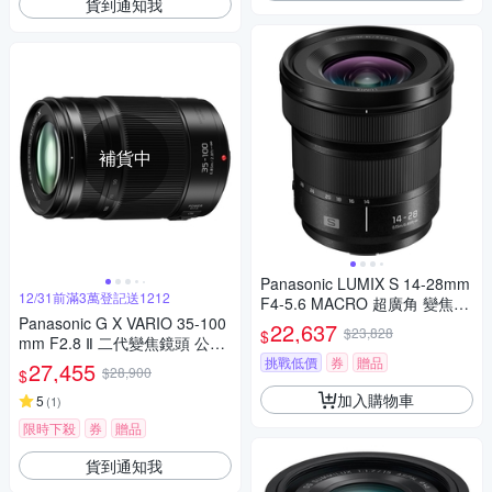
貨到通知我
補貨中
Panasonic LUMIX S 14-28mm
12/31前滿3萬登記送1212
F4-5.6 MACRO 超廣角 變焦鏡
Panasonic G X VARIO 35-100
頭 公司貨 S-R1428
22,637
$23,828
$
mm F2.8 Ⅱ 二代變焦鏡頭 公司
貨
挑戰低價
券
贈品
27,455
$28,900
$
加入購物車
5
(
1
)
限時下殺
券
贈品
貨到通知我