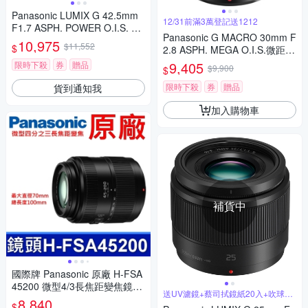
Panasonic LUMIX G 42.5mm
12/31前滿3萬登記送1212
F1.7 ASPH. POWER O.I.S. 大
Panasonic G MACRO 30mm F
光圈 定焦鏡頭 公司貨
10,975
$11,552
$
2.8 ASPH. MEGA O.I.S.微距鏡
頭 公司貨
9,405
限時下殺
券
贈品
$9,900
$
限時下殺
券
贈品
貨到通知我
加入購物車
補貨中
國際牌 Panasonic 原廠 H-FSA
45200 微型4/3長焦距變焦鏡頭
送UV濾鏡+蔡司拭鏡紙20入+吹球拭
LUMIX G X VARIO 45-200mm
8,840
筆組
$