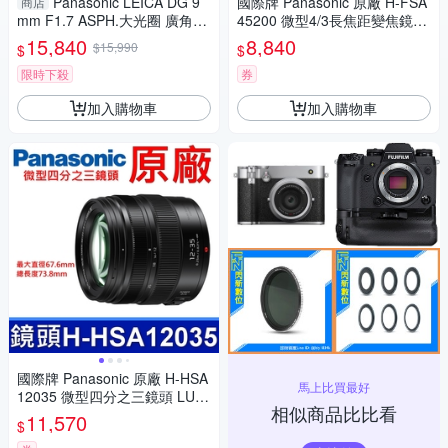
Panasonic LEICA DG 9
國際牌 Panasonic 原廠 H-FSA
商店
mm F1.7 ASPH.大光圈 廣角定
45200 微型4/3長焦距變焦鏡頭
焦 微距(公司貨)
LUMIX G X VARIO 45-200mm
15,840
8,840
$15,990
$
$
單眼鏡頭 相機
限時下殺
券
加入購物車
加入購物車
國際牌 Panasonic 原廠 H-HSA
馬上比買最好
12035 微型四分之三鏡頭 LUMI
相似商品比比看
X G X VARIO 12-35mm 相機
11,570
$