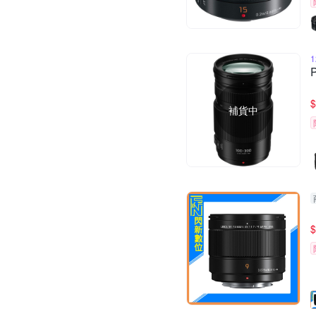
$
補貨中
$