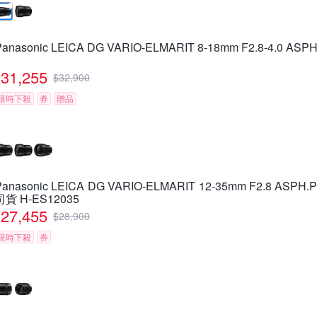
Panasonic LEICA DG VARIO-ELMARIT 8-18mm F2.8-4.0
31,255
$
32,900
限時下殺
券
贈品
Panasonic LEICA DG VARIO-ELMARIT 12-35mm F2.8 ASP
司貨 H-ES12035
27,455
$
28,900
限時下殺
券