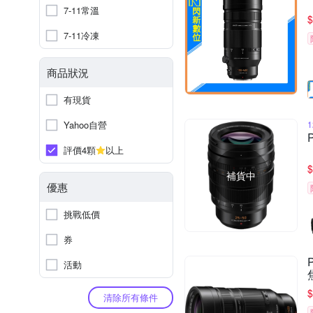
7-11常溫
$
7-11冷凍
商品狀況
有現貨
Yahoo自營
評價4顆
以上
$
補貨中
優惠
挑戰低價
券
活動
$
清除所有條件