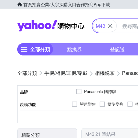
首頁
拍賣
企業/大宗採購入口
合作招商
App下載
Yahoo購物中心
M43
全部分類
點換券
登記送
手機/相機/耳機/穿戴
相機鏡頭
Panaso
Panasonic 國際牌
品牌
望遠變焦
標準變焦
鏡頭功能
品牌名稱
非
公司貨
恆定光圈
平行輸入
無
Panasonic
7
9
11
恆定光圈
來源
適用於
光圈葉片數
M43 21 筆結果
相關分類