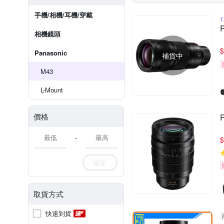
手機/相機/耳機/穿戴
相機鏡頭
$
Panasonic
補貨中
M43
L-Mount
價格
-
$
確定
取貨方式
快速到貨