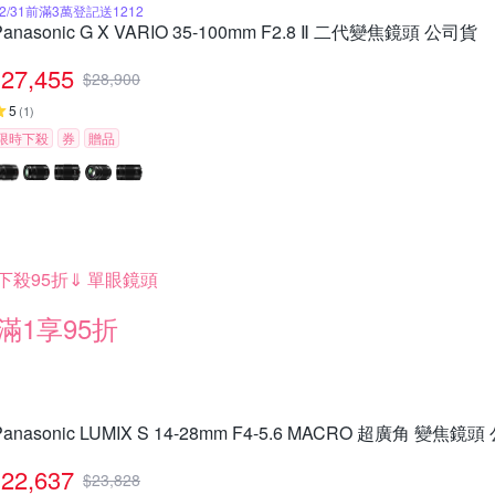
12/31前滿3萬登記送1212
Panasonic G X VARIO 35-100mm F2.8 Ⅱ 二代變焦鏡頭 公司貨
27,455
$
28,900
5
(
1
)
限時下殺
券
贈品
下殺95折⇓ 單眼鏡頭
滿1享95折
Panasonic LUMIX S 14-28mm F4-5.6 MACRO 超廣角 變焦鏡頭
22,637
$
23,828