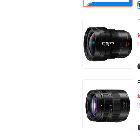
$
補貨中
$