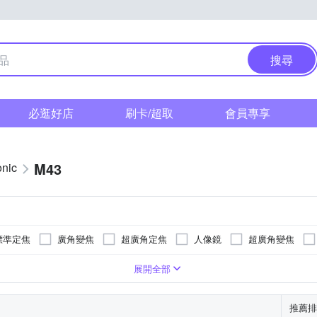
搜尋
必逛好店
刷卡/超取
會員專享
M43
nic
標準定焦
廣角變焦
超廣角定焦
人像鏡
超廣角變焦
16
展開全部
推薦排