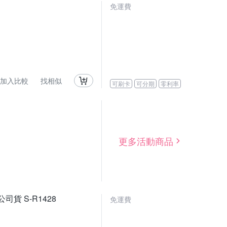
免運費
加入比較
找相似
可刷卡
可分期
零利率
更多活動商品
 公司貨 S-R1428
免運費