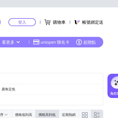
購物車
帳號綁定送
登入
看更多
uniopen 聯名卡
超贈點
廣角定焦
序
價格低到高
價格高到低
近期熱銷