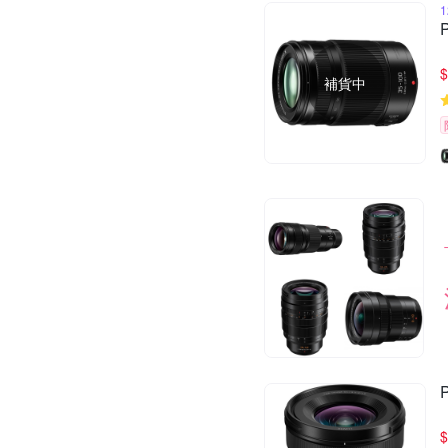
$
補貨中
$