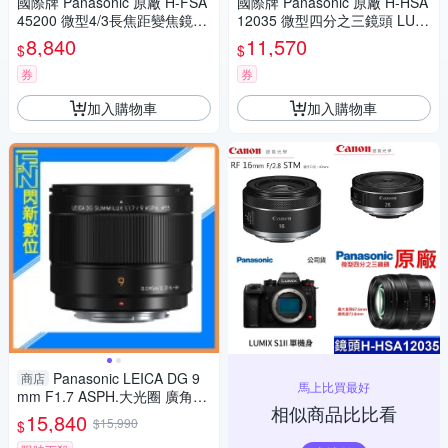
國際牌 Panasonic 原廠 H-FSA
國際牌 Panasonic 原廠 H-HSA
45200 微型4/3長焦距變焦鏡頭
12035 微型四分之三鏡頭 LUMI
LUMIX G X VARIO 45-200mm
X G X VARIO 12-35mm 相機
8,840
11,570
$
$
單眼鏡頭 相機
券
券
加入購物車
加入購物車
Panasonic LEICA DG 9
商店
馬上比買最好
mm F1.7 ASPH.大光圈 廣角定
相似商品比比看
焦 微距(公司貨)
15,840
$15,990
$