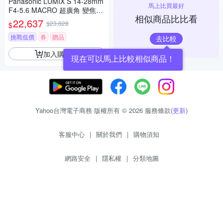
Panasonic LUMIX S 14-28mm
馬上比買最好
F4-5.6 MACRO 超廣角 變焦鏡
相似商品比比看
頭 公司貨 S-R1428
22,637
$23,828
$
挑戰低價
券
贈品
去比較
加入購物車
現在可以馬上比較相似商品！
Yahoo台灣電子商務 版權所有 © 2026 服務條款(
更新
)
客服中心
|
關於我們
|
購物須知
網路安全
|
隱私權
|
分類地圖