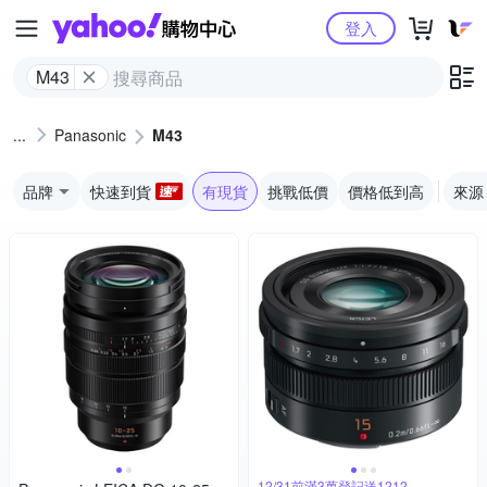
Yahoo購物中心
登入
M43
Panasonic
M43
品牌
快速到貨
有現貨
挑戰低價
價格低到高
來源
12/31前滿3萬登記送1212