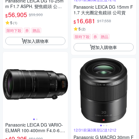
Panasonic LEICA DG 10-25m
m F1.7 ASPH. 變焦鏡頭 公司
Panasonic LEICA DG 15mm F
貨
1.7 大光圈定焦鏡頭 公司貨
56,905
$59,900
$
16,681
$17,558
$
5
(
1
)
5
(
2
)
限時下殺
券
贈品
限時下殺
券
贈品
加入購物車
加入購物車
Panasonic LEICA DG VARIO-
ELMAR 100-400mm F4.0-6.3
12/31前滿3萬登記送1212
II ASPH.POWER O.I.S. 超長焦
49,305
Panasonic G MACRO 30mm F
$51,900