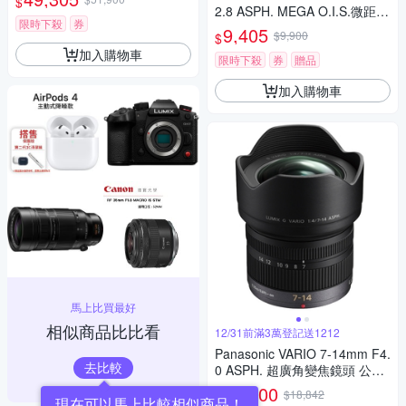
$
變焦鏡頭 公司貨 H-RSA10040
2.8 ASPH. MEGA O.I.S.微距鏡
0G
限時下殺
券
頭 公司貨
9,405
$9,900
$
加入購物車
限時下殺
券
贈品
加入購物車
馬上比買最好
相似商品比比看
12/31前滿3萬登記送1212
Panasonic VARIO 7-14mm F4.
去比較
0 ASPH. 超廣角變焦鏡頭 公司
貨
17,900
$18,842
$
現在可以馬上比較相似商品！