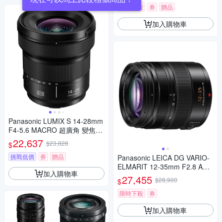
限時下殺
券
贈品
加入購物車
Panasonic LUMIX S 14-28mm
F4-5.6 MACRO 超廣角 變焦鏡
頭 公司貨 S-R1428
22,637
$23,828
$
挑戰低價
券
贈品
Panasonic LEICA DG VARIO-
ELMARIT 12-35mm F2.8 ASP
加入購物車
H.POWER O.I.S. 變焦鏡頭 公
27,455
$28,900
$
司貨 H-ES12035
限時下殺
券
加入購物車