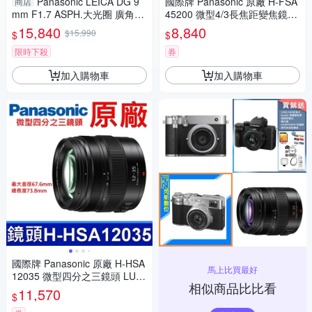
Panasonic LEICA DG 9
國際牌 Panasonic 原廠 H-FSA
商店
mm F1.7 ASPH.大光圈 廣角定
45200 微型4/3長焦距變焦鏡頭
焦 微距(公司貨)
LUMIX G X VARIO 45-200mm
15,840
8,840
$15,990
$
$
單眼鏡頭 相機
限時下殺
券
加入購物車
加入購物車
國際牌 Panasonic 原廠 H-HSA
馬上比買最好
12035 微型四分之三鏡頭 LUMI
相似商品比比看
X G X VARIO 12-35mm 相機
11,570
$