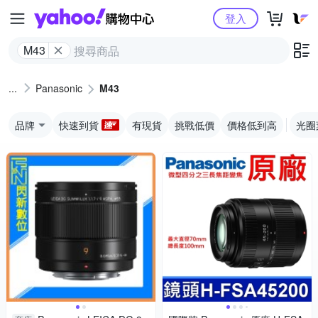
Yahoo購物中心
登入
M43
Panasonic
M43
品牌
快速到貨
有現貨
挑戰低價
價格低到高
光圈