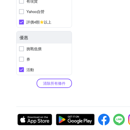
有現貨
Yahoo自營
評價4顆
以上
優惠
挑戰低價
券
活動
清除所有條件