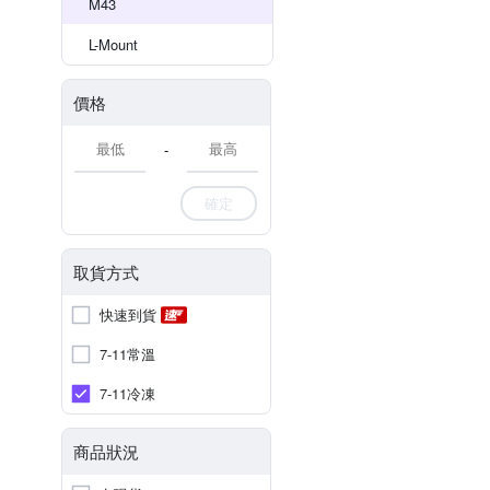
M43
L-Mount
價格
-
確定
取貨方式
快速到貨
7-11常溫
7-11冷凍
商品狀況