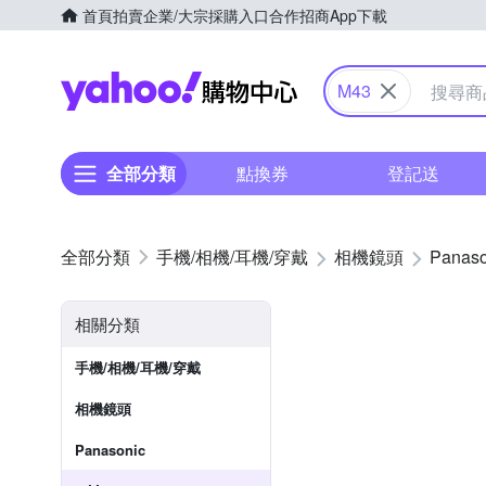
首頁
拍賣
企業/大宗採購入口
合作招商
App下載
Yahoo購物中心
M43
全部分類
點換券
登記送
手機/相機/耳機/穿戴
相機鏡頭
Panaso
相關分類
手機/相機/耳機/穿戴
相機鏡頭
Panasonic