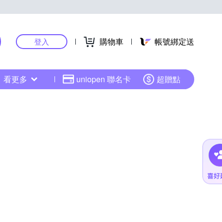
購物車
帳號綁定送
登入
看更多
uniopen 聯名卡
超贈點