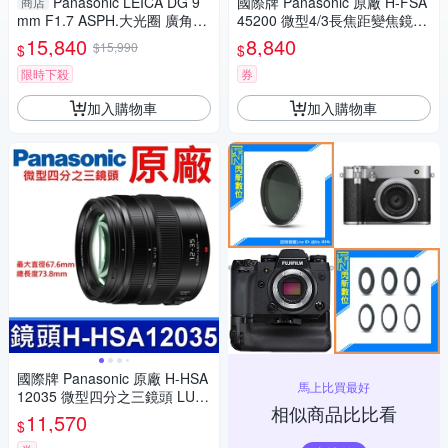
Panasonic LEICA DG 9
國際牌 Panasonic 原廠 H-FSA
商店
mm F1.7 ASPH.大光圈 廣角定
45200 微型4/3長焦距變焦鏡頭
焦 微距(公司貨)
LUMIX G X VARIO 45-200mm
15,840
8,840
$15,990
$
$
單眼鏡頭 相機
限時下殺
券
加入購物車
加入購物車
國際牌 Panasonic 原廠 H-HSA
馬上比買最好
12035 微型四分之三鏡頭 LUMI
相似商品比比看
X G X VARIO 12-35mm 相機
11,570
$