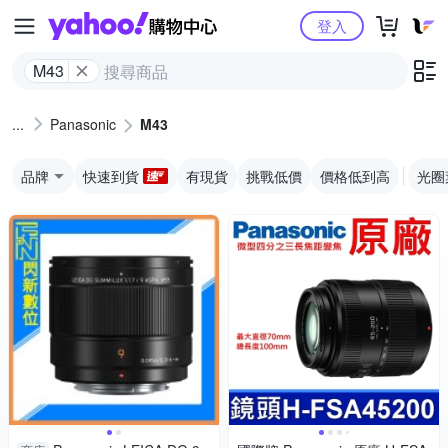
Yahoo購物中心
登入
M43
Panasonic
M43
品牌
快速到貨
有現貨
挑戰低價
價格低到高
光圈