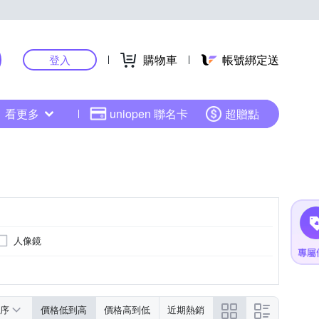
購物車
帳號綁定送
登入
看更多
uniopen 聯名卡
超贈點
人像鏡
序
價格低到高
價格高到低
近期熱銷