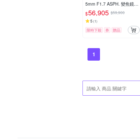
5mm F1.7 ASPH. 變焦鏡頭
公司貨
56,905
$59,900
$
5
(
1
)
限時下殺
券
贈品
1