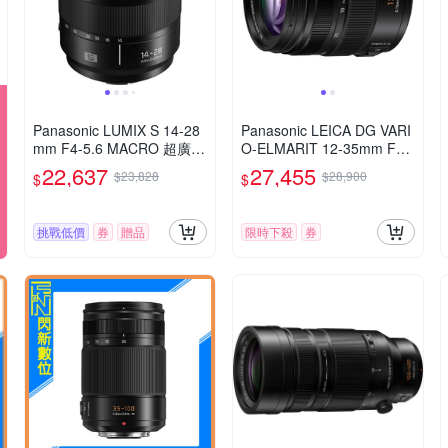
Panasonic LUMIX S 14-28
Panasonic LEICA DG VARI
mm F4-5.6 MACRO 超廣角
O-ELMARIT 12-35mm F2.
變焦鏡頭 公司貨 S-R1428
8 ASPH.POWER O.I.S. 變
22,637
27,455
$23,828
$28,900
$
$
焦鏡頭 公司貨 H-ES12035
挑戰低價
券
贈品
限時下殺
券