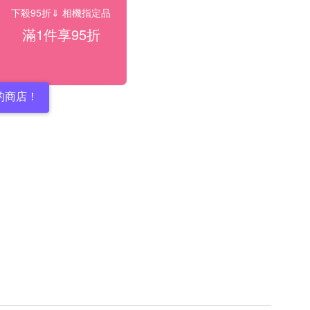
下殺95折⇓ 相機指定品
滿1件享95折
的商店！