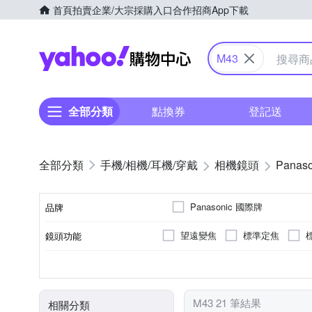
首頁
拍賣
企業/大宗採購入口
合作招商
App下載
Yahoo購物中心
M43
全部分類
點換券
登記送
手機/相機/耳機/穿戴
相機鏡頭
Panaso
Panasonic 國際牌
品牌
望遠變焦
標準定焦
鏡頭功能
品牌名稱
非
公司貨
恆定光圈
平行輸入
無
Panasonic
7
9
16
恆定光圈
來源
適用於
光圈葉片數
M43 21 筆結果
相關分類