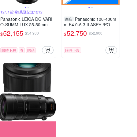
12/31前滿3萬登記送1212
Panasonic LEICA DG VARI
Panasonic 100-400m
商店
O-SUMMILUX 25-50mm F
m F4.0-6.3 II ASPH./POWE
1.7 ASPH. 望遠變焦鏡頭 公
R O.I.S.鏡頭(100-400 II,公
52,155
52,750
$54,900
$52,900
$
$
司貨
司貨)
限時下殺
券
贈品
限時下殺