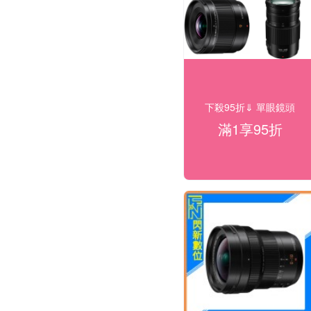
下殺95折⇓ 單眼鏡頭
滿1享95折