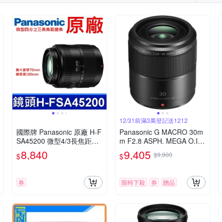
12/31前滿3萬登記送1212
國際牌 Panasonic 原廠 H-F
Panasonic G MACRO 30m
SA45200 微型4/3長焦距變
m F2.8 ASPH. MEGA O.I.
焦鏡頭 LUMIX G X VARIO
S.微距鏡頭 公司貨
8,840
9,405
$9,900
$
$
45-200mm 單眼鏡頭 相機
券
限時下殺
券
贈品