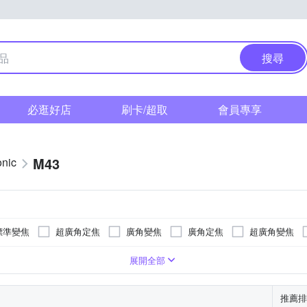
搜尋
必逛好店
刷卡/超取
會員專享
M43
nic
標準變焦
超廣角定焦
廣角變焦
廣角定焦
超廣角變焦
11
展開全部
推薦排