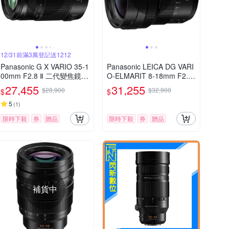
12/31前滿3萬登記送1212
Panasonic G X VARIO 35-1
Panasonic LEICA DG VARI
00mm F2.8 Ⅱ 二代變焦鏡頭
O-ELMARIT 8-18mm F2.8-
公司貨
4.0 ASPH. 廣角變焦鏡頭 公
27,455
31,255
$28,900
$32,900
$
$
司貨
5
(
1
)
限時下殺
券
贈品
限時下殺
券
贈品
補貨中