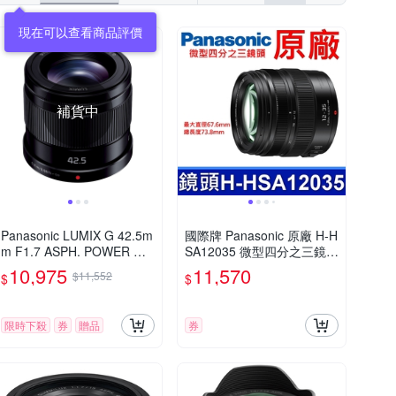
現在可以查看商品評價
補貨中
Panasonic LUMIX G 42.5m
國際牌 Panasonic 原廠 H-H
m F1.7 ASPH. POWER O.I.
SA12035 微型四分之三鏡頭
S. 大光圈 定焦鏡頭 公司貨
LUMIX G X VARIO 12-35m
10,975
11,570
$11,552
$
$
m 相機
限時下殺
券
贈品
券