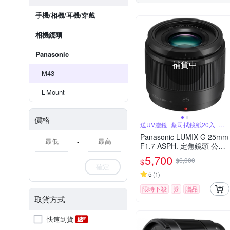
手機/相機/耳機/穿戴
相機鏡頭
Panasonic
補貨中
M43
L-Mount
價格
送UV濾鏡+蔡司拭鏡紙20入+吹
球拭筆組
Panasonic LUMIX G 25mm
-
F1.7 ASPH. 定焦鏡頭 公司
貨
5,700
$6,000
$
確定
5
(
1
)
限時下殺
券
贈品
取貨方式
快速到貨