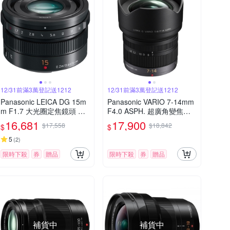
12/31前滿3萬登記送1212
12/31前滿3萬登記送1212
Panasonic LEICA DG 15m
Panasonic VARIO 7-14mm
m F1.7 大光圈定焦鏡頭 公
F4.0 ASPH. 超廣角變焦鏡
司貨
頭 公司貨
16,681
17,900
$17,558
$18,842
$
$
5
(
2
)
限時下殺
券
贈品
限時下殺
券
贈品
補貨中
補貨中