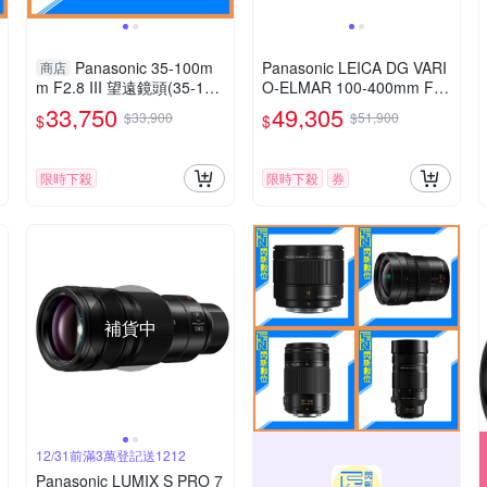
Panasonic 35-100m
Panasonic LEICA DG VARI
商店
m F2.8 III 望遠鏡頭(35-10
O-ELMAR 100-400mm F4.
0,公司貨)H-ES35100GC
0-6.3 II ASPH.POWER O.I.
33,750
49,305
$33,900
$51,900
$
$
S. 超長焦變焦鏡頭 公司貨
H-RSA100400G
限時下殺
限時下殺
券
補貨中
12/31前滿3萬登記送1212
Panasonic LUMIX S PRO 7