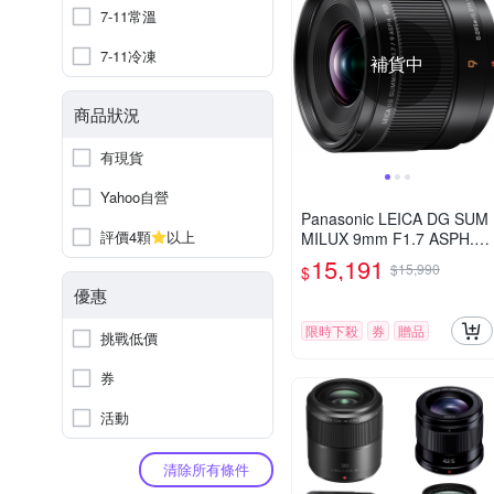
7-11常溫
7-11冷凍
補貨中
商品狀況
有現貨
Yahoo自營
Panasonic LEICA DG SUM
評價4顆
以上
MILUX 9mm F1.7 ASPH.
超廣角 定焦鏡頭 公司貨 H-
15,191
$15,990
$
X09GC
優惠
限時下殺
券
贈品
挑戰低價
券
活動
清除所有條件