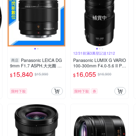
補貨中
12/31前滿3萬登記送1212
Panasonic LEICA DG
Panasonic LUMIX G VARIO
商店
9mm F1.7 ASPH.大光圈 廣
100-300mm F4.0-5.6 II PO
角定焦 微距(公司貨)
WER O.I.S.二代變焦鏡頭 公
15,840
16,055
$15,990
$16,900
$
$
司貨
限時下殺
限時下殺
券