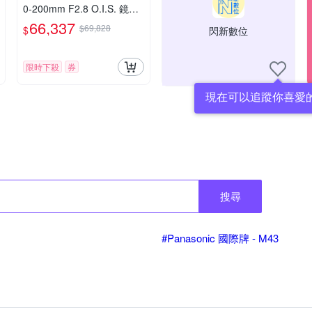
0-200mm F2.8 O.I.S. 鏡頭
公司貨
66,337
$69,828
$
閃新數位
限時下殺
券
現在可以追蹤你喜愛
搜尋
#Panasonic 國際牌 - M43