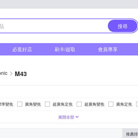
搜尋
必逛好店
刷卡/超取
會員專享
M43
nic
標準變焦
廣角變焦
超廣角定焦
超廣角變焦
廣角定焦
11
展開全部
推薦排