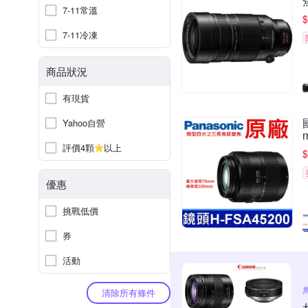
7-11常溫
$
7-11冷凍
商品狀況
有現貨
Yahoo自營
評價4顆
以上
$
優惠
挑戰低價
券
活動
清除所有條件