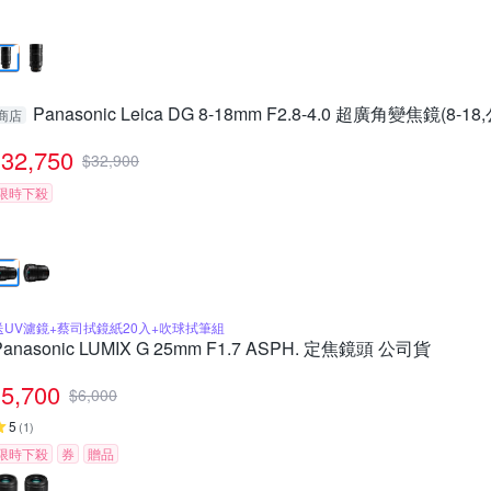
Panasonic Leica DG 8-18mm F2.8-4.0 超廣角變焦鏡(8-1
商店
32,750
$
32,900
限時下殺
送UV濾鏡+蔡司拭鏡紙20入+吹球拭筆組
Panasonic LUMIX G 25mm F1.7 ASPH. 定焦鏡頭 公司貨
5,700
$
6,000
5
(
1
)
限時下殺
券
贈品