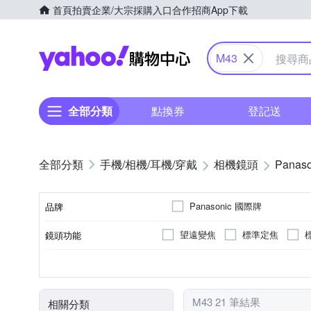
首頁
拍賣
企業/大宗採購入口
合作招商
App下載
Yahoo購物中心
M43
全部分類
點換券
登記送
手機/相機/耳機/穿戴
相機鏡頭
Panaso
Panasonic 國際牌
品牌
望遠變焦
標準定焦
鏡頭功能
品牌名稱
非
公司貨
恆定光圈
平行輸入
無
Panasonic
7
9
16
恆定光圈
來源
適用於
光圈葉片數
M43 21 筆結果
相關分類