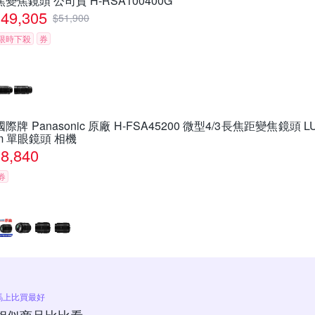
焦變焦鏡頭 公司貨 H-RSA100400G
49,305
$
51,900
限時下殺
券
國際牌 Panasonic 原廠 H-FSA45200 微型4/3長焦距變焦鏡頭 LUMI
m 單眼鏡頭 相機
8,840
券
馬上比買最好