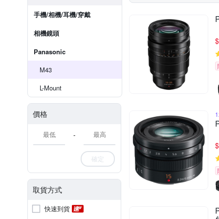
手機/相機/耳機/穿戴
相機鏡頭
$
Panasonic
M43
L-Mount
價格
-
$
確定
取貨方式
快速到貨