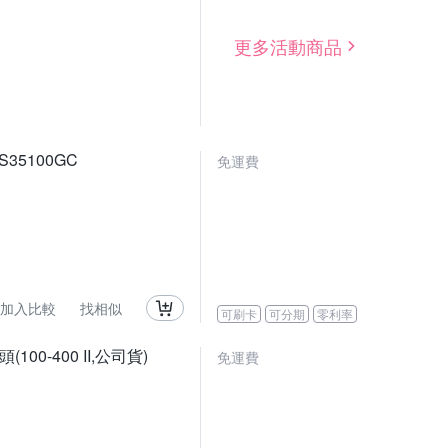
更多活動商品
ES35100GC
免運費
加入比較
找相似
可刷卡
可分期
零利率
鏡頭(100-400 II,公司貨)
免運費