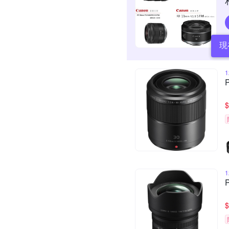
現
$
$