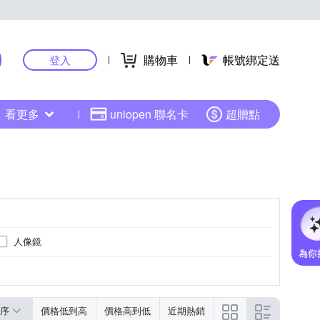
購物車
帳號綁定送
登入
看更多
uniopen 聯名卡
超贈點
人像鏡
序
價格低到高
價格高到低
近期熱銷