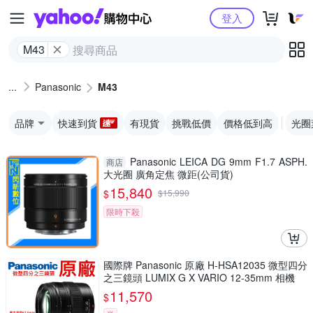
Yahoo購物中心
登入
M43
Panasonic
M43
品牌
快速到貨
有現貨
挑戰低價
價格低到高
光圈
Panasonic LEICA DG 9mm F1.7 ASPH.
商店
大光圈 廣角定焦 微距(公司貨)
15,840
$
$
15,990
限時下殺
國際牌 Panasonic 原廠 H-HSA12035 微型四分
之三鏡頭 LUMIX G X VARIO 12-35mm 相機
11,570
$