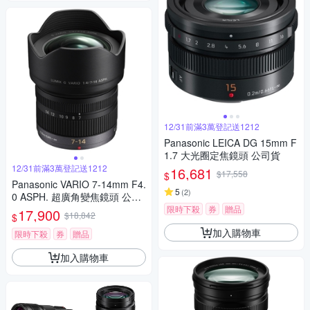
12/31前滿3萬登記送1212
Panasonic LEICA DG 15mm F
1.7 大光圈定焦鏡頭 公司貨
12/31前滿3萬登記送1212
16,681
$17,558
$
Panasonic VARIO 7-14mm F4.
5
(
2
)
0 ASPH. 超廣角變焦鏡頭 公司
貨
限時下殺
券
贈品
17,900
$18,842
$
加入購物車
限時下殺
券
贈品
加入購物車