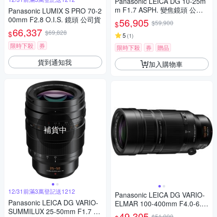
Panasonic LEICA DG 10-25m
m F1.7 ASPH. 變焦鏡頭 公司
Panasonic LUMIX S PRO 70-2
貨
00mm F2.8 O.I.S. 鏡頭 公司貨
56,905
$59,900
$
66,337
$69,828
$
5
(
1
)
限時下殺
券
限時下殺
券
贈品
貨到通知我
加入購物車
補貨中
12/31前滿3萬登記送1212
Panasonic LEICA DG VARIO-
Panasonic LEICA DG VARIO-
ELMAR 100-400mm F4.0-6.3
SUMMILUX 25-50mm F1.7 AS
II ASPH.POWER O.I.S. 超長焦
49,305
$51,900