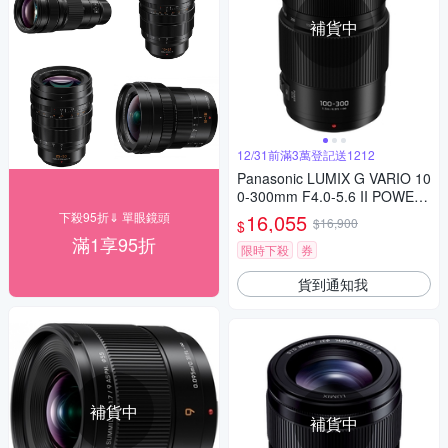
補貨中
12/31前滿3萬登記送1212
Panasonic LUMIX G VARIO 10
0-300mm F4.0-5.6 II POWER
O.I.S.二代變焦鏡頭 公司貨
下殺95折⇓ 單眼鏡頭
16,055
$16,900
$
滿1享95折
限時下殺
券
貨到通知我
補貨中
補貨中