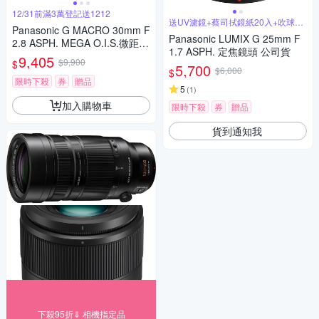
12/31前滿3萬登記送1212
送UV濾鏡+蔡司拭鏡紙20入+吹球拭
Panasonic G MACRO 30mm F
筆組
Panasonic LUMIX G 25mm F
2.8 ASPH. MEGA O.I.S.微距鏡
1.7 ASPH. 定焦鏡頭 公司貨
頭 公司貨
9,405
$9,900
$
5,700
$6,000
$
限時下殺
券
贈品
5
(
1
)
加入購物車
限時下殺
券
贈品
貨到通知我
下殺95折⇓ 相機指定品