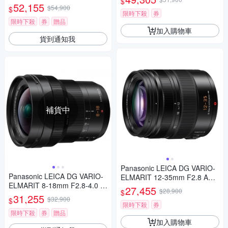
$
PH. 望遠變焦鏡頭 公司貨
變焦鏡頭 公司貨 H-RSA10040
52,155
$54,900
$
0G
限時下殺
券
限時下殺
券
贈品
加入購物車
貨到通知我
補貨中
Panasonic LEICA DG VARIO-
Panasonic LEICA DG VARIO-
ELMARIT 12-35mm F2.8 ASP
ELMARIT 8-18mm F2.8-4.0 A
H.POWER O.I.S. 變焦鏡頭 公
27,455
$28,900
$
SPH. 廣角變焦鏡頭 公司貨
司貨 H-ES12035
31,255
$32,900
$
限時下殺
券
限時下殺
券
贈品
加入購物車