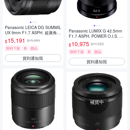
Panasonic LEICA DG SUMMIL
Panasonic LUMIX G 42.5mm
UX 9mm F1.7 ASPH. 超廣角
F1.7 ASPH. POWER O.I.S. 大
定焦鏡頭 公司貨 H-X09GC
15,191
$15,990
$
光圈 定焦鏡頭 公司貨
10,975
$11,552
$
限時下殺
券
贈品
限時下殺
券
贈品
貨到通知我
貨到通知我
補貨中