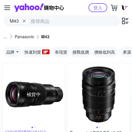
Yahoo購物中心
登入
M43
Panasonic
M43
品牌
快速到貨
有現貨
挑戰低價
價格低到高
來源
補貨中
12/31前滿3萬登記送1212