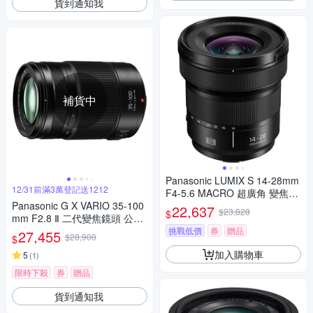
貨到通知我
補貨中
Panasonic LUMIX S 14-28mm
12/31前滿3萬登記送1212
F4-5.6 MACRO 超廣角 變焦鏡
Panasonic G X VARIO 35-100
頭 公司貨 S-R1428
22,637
$23,828
$
mm F2.8 Ⅱ 二代變焦鏡頭 公司
貨
挑戰低價
券
贈品
27,455
$28,900
$
加入購物車
5
(
1
)
限時下殺
券
贈品
貨到通知我