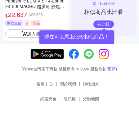
Panasonic LUMIX S 14-28mm
馬上比買最好
F4-5.6 MACRO 超廣角 變焦鏡
相似商品比比看
頭 公司貨 S-R1428
22,637
$23,828
$
挑戰低價
券
贈品
去比較
加入購物車
現在可以馬上比較相似商品！
Yahoo台灣電子商務 版權所有 © 2026 服務條款(
更新
)
客服中心
|
關於我們
|
購物須知
網路安全
|
隱私權
|
分類地圖