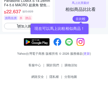
Panasonic LUMIX S 14-28mm
馬上比買最好
F4-5.6 MACRO 超廣角 變焦鏡
相似商品比比看
頭 公司貨 S-R1428
22,637
$23,828
$
挑戰低價
券
贈品
去比較
加入購物車
現在可以馬上比較相似商品！
Yahoo台灣電子商務 版權所有 © 2026 服務條款(
更新
)
客服中心
|
關於我們
|
購物須知
網路安全
|
隱私權
|
分類地圖