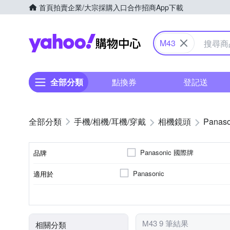
首頁
拍賣
企業/大宗採購入口
合作招商
App下載
Yahoo購物中心
M43
全部分類
點換券
登記送
手機/相機/耳機/穿戴
相機鏡頭
Panaso
Panasonic 國際牌
品牌
Panasonic
適用於
品牌名稱
公司貨
非
標準變焦
恆定光圈
平行輸入
望遠變焦
7
9
來源
恆定光圈
光圈葉片數
鏡頭功能
M43 9 筆結果
相關分類