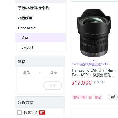
手機/相機/耳機/穿戴
相機鏡頭
Panasonic
M43
L-Mount
價格
12/31前滿3萬登記送1212
Panasonic VARIO 7-14mm
-
F4.0 ASPH. 超廣角變焦鏡
頭 公司貨
17,900
$18,842
$
確定
限時下殺
券
贈品
取貨方式
快速到貨