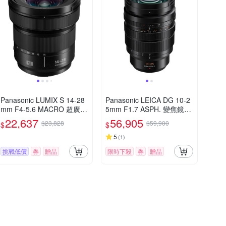
Panasonic LUMIX S 14-28
Panasonic LEICA DG 10-2
mm F4-5.6 MACRO 超廣角
5mm F1.7 ASPH. 變焦鏡頭
變焦鏡頭 公司貨 S-R1428
公司貨
22,637
56,905
$23,828
$59,900
$
$
5
(
1
)
挑戰低價
券
贈品
限時下殺
券
贈品