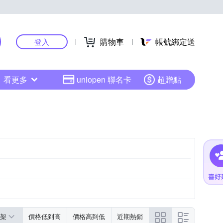
購物車
帳號綁定送
登入
看更多
uniopen 聯名卡
超贈點
架
價格低到高
價格高到低
近期熱銷