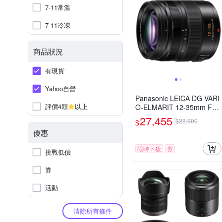
7-11常溫
7-11冷凍
商品狀況
有現貨
Yahoo自營
Panasonic LEICA DG VARI
評價4顆
以上
O-ELMARIT 12-35mm F2.
8 ASPH.POWER O.I.S. 變
27,455
$28,900
$
焦鏡頭 公司貨 H-ES12035
優惠
限時下殺
券
挑戰低價
券
活動
清除所有條件