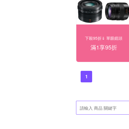
下殺95折⇓ 單眼鏡頭
滿1享95折
1