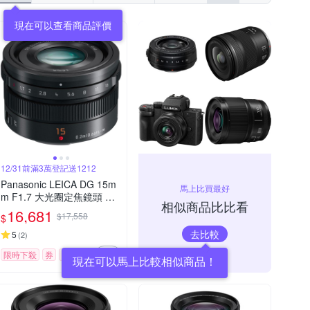
現在可以查看商品評價
12/31前滿3萬登記送1212
Panasonic LEICA DG 15m
馬上比買最好
m F1.7 大光圈定焦鏡頭 公
相似商品比比看
司貨
16,681
$17,558
$
去比較
5
(
2
)
限時下殺
券
贈品
現在可以馬上比較相似商品！