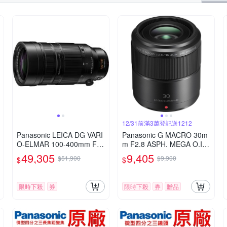
12/31前滿3萬登記送1212
Panasonic LEICA DG VARI
Panasonic G MACRO 30m
O-ELMAR 100-400mm F4.
m F2.8 ASPH. MEGA O.I.
0-6.3 II ASPH.POWER O.I.
S.微距鏡頭 公司貨
49,305
9,405
$51,900
$9,900
$
$
S. 超長焦變焦鏡頭 公司貨
H-RSA100400G
限時下殺
券
限時下殺
券
贈品