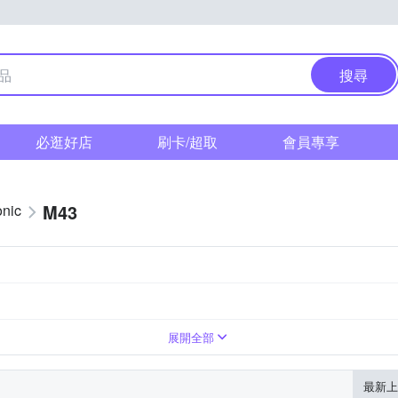
搜尋
必逛好店
刷卡/超取
會員專享
M43
nic
標準定焦
廣角變焦
超廣角定焦
超廣角變焦
展開全部
最新上