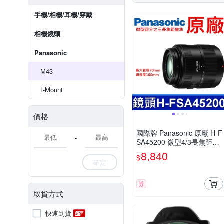
手機/相機/耳機/穿戴
相機鏡頭
Panasonic
M43
L-Mount
價格
國際牌 Panasonic 原廠 H-F
-
SA45200 微型4/3長焦距變
焦鏡頭 LUMIX G X VARIO
8,840
$
45-200mm 單眼鏡頭 相機
確定
券
取貨方式
快速到貨