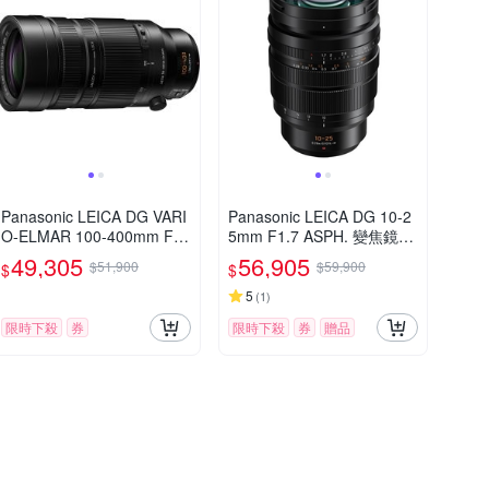
Panasonic LEICA DG VARI
Panasonic LEICA DG 10-2
O-ELMAR 100-400mm F4.
5mm F1.7 ASPH. 變焦鏡頭
0-6.3 II ASPH.POWER O.I.
公司貨
49,305
56,905
$51,900
$59,900
$
$
S. 超長焦變焦鏡頭 公司貨
H-RSA100400G
5
(
1
)
限時下殺
券
限時下殺
券
贈品