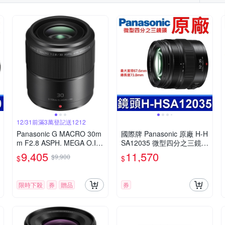
12/31前滿3萬登記送1212
Panasonic G MACRO 30m
國際牌 Panasonic 原廠 H-H
m F2.8 ASPH. MEGA O.I.
SA12035 微型四分之三鏡頭
S.微距鏡頭 公司貨
LUMIX G X VARIO 12-35m
9,405
11,570
$9,900
$
$
m 相機
限時下殺
券
贈品
券