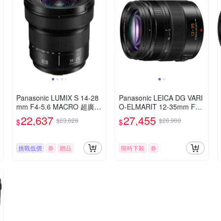
Panasonic LUMIX S 14-28
Panasonic LEICA DG VARI
mm F4-5.6 MACRO 超廣角
O-ELMARIT 12-35mm F2.
變焦鏡頭 公司貨 S-R1428
8 ASPH.POWER O.I.S. 變
22,637
27,455
$23,828
$28,900
$
$
焦鏡頭 公司貨 H-ES12035
挑戰低價
券
贈品
限時下殺
券