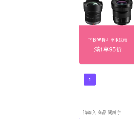
下殺95折⇓ 單眼鏡頭
滿1享95折
1