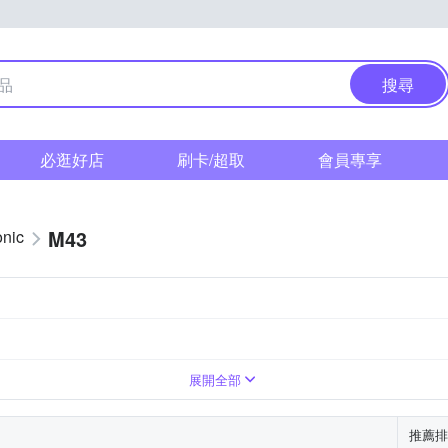
搜尋
必逛好店
刷卡/超取
會員專享
M43
nic
望遠變焦
廣角變焦
超廣角變焦
超廣角定焦
展開全部
推薦排