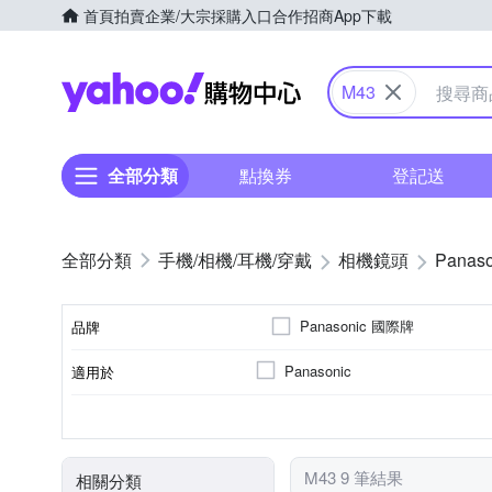
首頁
拍賣
企業/大宗採購入口
合作招商
App下載
Yahoo購物中心
M43
全部分類
點換券
登記送
手機/相機/耳機/穿戴
相機鏡頭
Panaso
Panasonic 國際牌
品牌
Panasonic
適用於
品牌名稱
非
公司貨
標準變焦
恆定光圈
平行輸入
標準定焦
7
9
恆定光圈
來源
光圈葉片數
鏡頭功能
M43 9 筆結果
相關分類