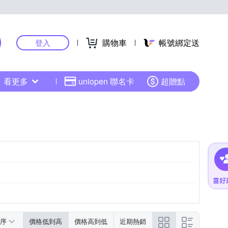
購物車
帳號綁定送
登入
看更多
uniopen 聯名卡
超贈點
序
價格低到高
價格高到低
近期熱銷