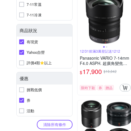
7-11常溫
7-11冷凍
商品狀況
有現貨
12/31前滿3萬登記送1212
Yahoo自營
Panasonic VARIO 7-14mm
評價4顆
以上
F4.0 ASPH. 超廣角變焦鏡
頭 公司貨
17,900
$18,842
$
優惠
限時下殺
券
贈品
挑戰低價
券
活動
清除所有條件