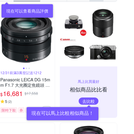
現在可以查看商品評價
12/31前滿3萬登記送1212
Panasonic LEICA DG 15m
馬上比買最好
m F1.7 大光圈定焦鏡頭 公
相似商品比比看
司貨
16,681
$17,558
$
去比較
5
(
2
)
限時下殺
券
贈品
現在可以馬上比較相似商品！