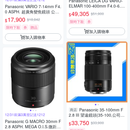
Panasonic LEICA DG VARIO-
ELMAR 100-400mm F4.0-6.3
Panasonic VARIO 7-14mm F4.
II ASPH.POWER O.I.S. 超長焦
0 ASPH. 超廣角變焦鏡頭 公司
49,305
$51,900
$
變焦鏡頭 公司貨 H-RSA10040
貨
17,900
$18,842
$
0G
限時下殺
券
限時下殺
券
贈品
加入購物車
加入購物車
Panasonic 35-100mm F
商店
12/31前滿3萬登記送1212
2.8 III 望遠鏡頭(35-100,公司
貨)H-ES35100GC
Panasonic G MACRO 30mm F
33,750
$33,900
$
2.8 ASPH. MEGA O.I.S.微距鏡