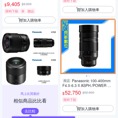
限時下殺
頭 公司貨
9,405
$9,900
$
加入購物車
限時下殺
券
贈品
加入購物車
Panasonic 100-400mm
商店
F4.0-6.3 II ASPH./POWER O.I.
S.鏡頭(100-400 II,公司貨)
52,750
$52,900
$
馬上比買最好
相似商品比比看
限時下殺
加入購物車
去比較