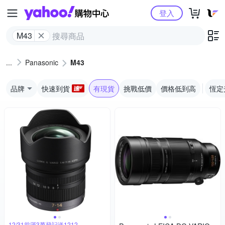
Yahoo購物中心
登入
M43
Panasonic
M43
品牌
快速到貨
有現貨
挑戰低價
價格低到高
恆定
12/31前滿3萬登記送1212