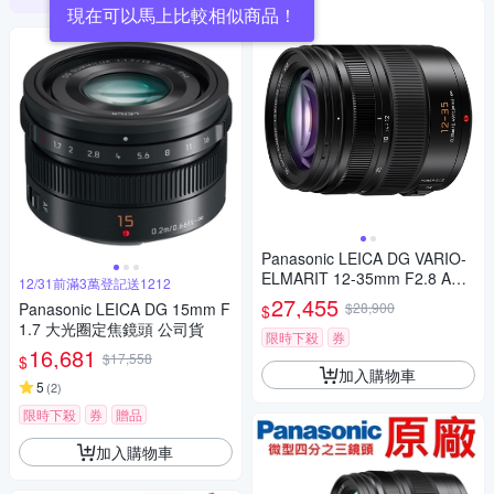
現在可以馬上比較相似商品！
Panasonic LEICA DG VARIO-
ELMARIT 12-35mm F2.8 ASP
12/31前滿3萬登記送1212
H.POWER O.I.S. 變焦鏡頭 公
27,455
Panasonic LEICA DG 15mm F
$28,900
$
司貨 H-ES12035
1.7 大光圈定焦鏡頭 公司貨
限時下殺
券
16,681
$17,558
$
加入購物車
5
(
2
)
限時下殺
券
贈品
加入購物車