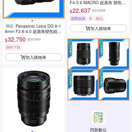
F4-5.6 MACRO 超廣角 變焦鏡
頭 公司貨 S-R1428
22,637
$23,828
$
挑戰低價
券
贈品
Panasonic Leica DG 8-1
商店
加入購物車
8mm F2.8-4.0 超廣角變焦鏡(8
-18,公司貨)
32,750
$32,900
$
限時下殺
加入購物車
閃新數位