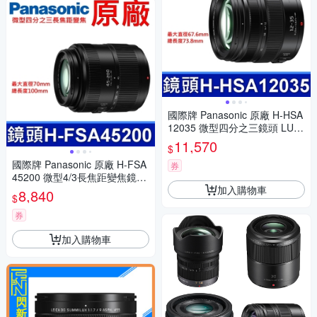
國際牌 Panasonic 原廠 H-HSA
12035 微型四分之三鏡頭 LUMI
X G X VARIO 12-35mm 相機
11,570
$
國際牌 Panasonic 原廠 H-FSA
券
45200 微型4/3長焦距變焦鏡頭
加入購物車
LUMIX G X VARIO 45-200mm
8,840
$
單眼鏡頭 相機
券
加入購物車