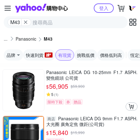
Yahoo購物中心
登入
M43
Panasonic
M43
品牌
快速到貨
有現貨
挑戰低價
價格低到高
恆定
Panasonic LEICA DG 10-25mm F1.7 ASPH.
變焦鏡頭 公司貨
56,905
$
$
59,900
5
(
1
)
限時下殺
券
贈品
Panasonic LEICA DG 9mm F1.7 ASPH.
商店
大光圈 廣角定焦 微距(公司貨)
15,840
$
$
15,990