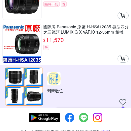
限時下殺
券
國際牌 Panasonic 原廠 H-HSA12035 微型四分
之三鏡頭 LUMIX G X VARIO 12-35mm 相機
11,570
$
券
閃新數位
現在可以追蹤你喜愛的商店！