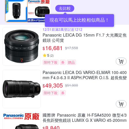
去比較
現在可以馬上比較相似商品！
12/31前滿3萬登記送1212
Panasonic LEICA DG 15mm F1.7 大光圈定焦
鏡頭 公司貨
16,681
$
$
17,558
5
(
2
)
限時下殺
券
贈品
Panasonic LEICA DG VARIO-ELMAR 100-400
mm F4.0-6.3 II ASPH.POWER O.I.S. 超長焦變
焦鏡頭 公司貨 H-RSA100400G
49,305
$
$
51,900
限時下殺
券
國際牌 Panasonic 原廠 H-FSA45200 微型4/3
長焦距變焦鏡頭 LUMIX G X VARIO 45-200mm
單眼鏡頭 相機
8,840
$