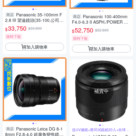
Panasonic 35-100mm F
商店
Panasonic 100-400mm
商店
2.8 III 望遠鏡頭(35-100,公司
F4.0-6.3 II ASPH./POWER O.I.
貨)H-ES35100GC
33,750
S.鏡頭(100-400 II,公司貨)
$33,900
52,750
$
$52,900
$
限時下殺
限時下殺
加入購物車
加入購物車
補貨中
Panasonic Leica DG 8-1
商店
送UV濾鏡+蔡司拭鏡紙20入+吹球拭
筆組
8mm F2.8-4.0 超廣角變焦鏡(8