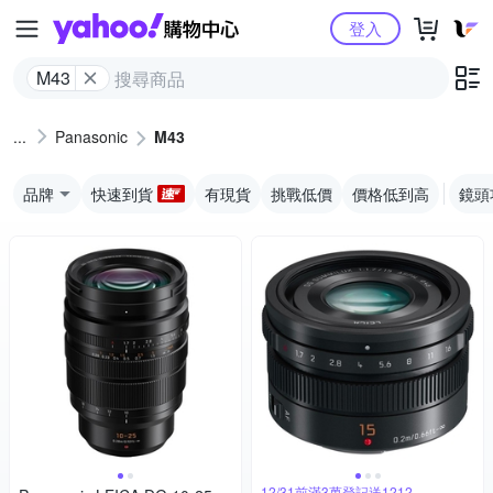
Yahoo購物中心
登入
M43
Panasonic
M43
品牌
快速到貨
有現貨
挑戰低價
價格低到高
鏡頭
12/31前滿3萬登記送1212