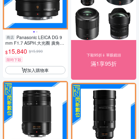
Panasonic LEICA DG 9
商店
mm F1.7 ASPH.大光圈 廣角定
焦 微距(公司貨)
15,840
$15,990
$
下殺95折⇓ 單眼鏡頭
限時下殺
滿1享95折
加入購物車