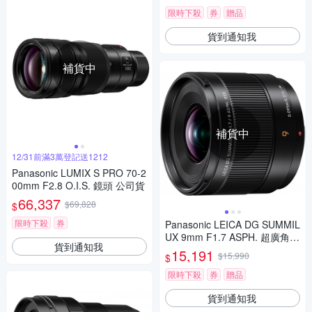
限時下殺
券
贈品
貨到通知我
補貨中
補貨中
12/31前滿3萬登記送1212
Panasonic LUMIX S PRO 70-2
00mm F2.8 O.I.S. 鏡頭 公司貨
66,337
$69,828
$
限時下殺
券
Panasonic LEICA DG SUMMIL
UX 9mm F1.7 ASPH. 超廣角
貨到通知我
定焦鏡頭 公司貨 H-X09GC
15,191
$15,990
$
限時下殺
券
贈品
貨到通知我