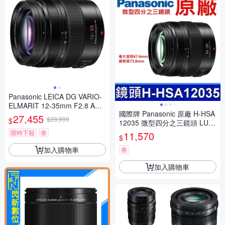
Panasonic LEICA DG VARIO-
ELMARIT 12-35mm F2.8 ASP
國際牌 Panasonic 原廠 H-HSA
H.POWER O.I.S. 變焦鏡頭 公
27,455
$28,900
$
12035 微型四分之三鏡頭 LUMI
司貨 H-ES12035
X G X VARIO 12-35mm 相機
限時下殺
券
11,570
$
加入購物車
券
加入購物車