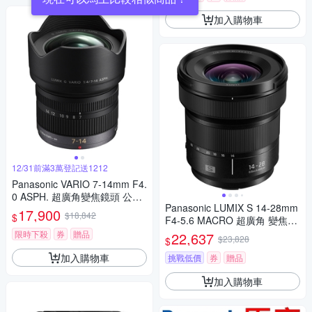
加入購物車
12/31前滿3萬登記送1212
Panasonic VARIO 7-14mm F4.
0 ASPH. 超廣角變焦鏡頭 公司
Panasonic LUMIX S 14-28mm
貨
17,900
$18,842
$
F4-5.6 MACRO 超廣角 變焦鏡
頭 公司貨 S-R1428
限時下殺
券
贈品
22,637
$23,828
$
加入購物車
挑戰低價
券
贈品
加入購物車