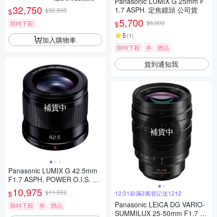
Panasonic LUMIX G 25mm F
-18,公司貨)
32,750
1.7 ASPH. 定焦鏡頭 公司貨
$32,900
$
5,700
$6,000
限時下殺
$
5
(
1
)
加入購物車
限時下殺
券
贈品
貨到通知我
補貨中
補貨中
Panasonic LUMIX G 42.5mm
F1.7 ASPH. POWER O.I.S. 大
光圈 定焦鏡頭 公司貨
10,975
$11,552
$
12/31前滿3萬登記送1212
Panasonic LEICA DG VARIO-
限時下殺
券
贈品
SUMMILUX 25-50mm F1.7 AS