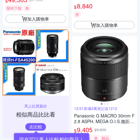
$
變焦鏡頭 公司貨 H-RSA10040
LUMIX G X VARIO 45-200mm
8,840
$
0G
限時下殺
券
單眼鏡頭 相機
券
加入購物車
加入購物車
馬上比買最好
12/31前滿3萬登記送1212
相似商品比比看
Panasonic G MACRO 30mm F
2.8 ASPH. MEGA O.I.S.微距鏡
去比較
頭 公司貨
9,405
$9,900
$
限時下殺
券
贈品
現在可以馬上比較相似商品！