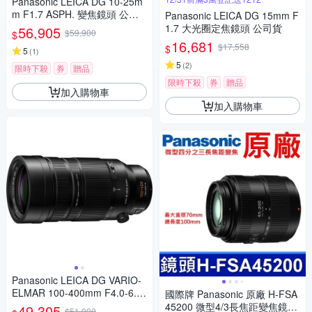
Panasonic LEICA DG 10-25m
m F1.7 ASPH. 變焦鏡頭 公司
Panasonic LEICA DG 15mm F
貨
1.7 大光圈定焦鏡頭 公司貨
56,905
$59,900
$
16,681
$17,558
$
5
(
1
)
5
(
2
)
限時下殺
券
贈品
限時下殺
券
贈品
加入購物車
加入購物車
Panasonic LEICA DG VARIO-
ELMAR 100-400mm F4.0-6.3
國際牌 Panasonic 原廠 H-FSA
II ASPH.POWER O.I.S. 超長焦
45200 微型4/3長焦距變焦鏡頭
49,305
$51,900