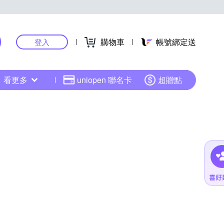
購物車
帳號綁定送
登入
看更多
uniopen 聯名卡
超贈點