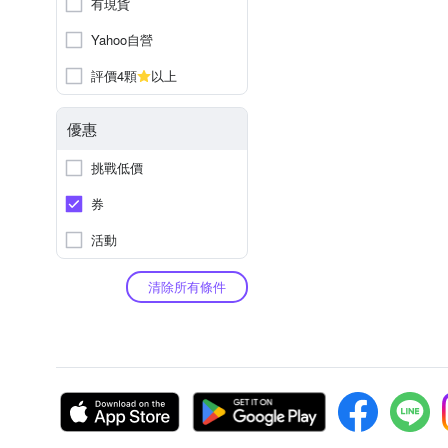
有現貨
Yahoo自營
評價4顆
以上
優惠
挑戰低價
券
活動
清除所有條件