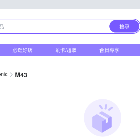
搜尋
必逛好店
刷卡/超取
會員專享
M43
nic