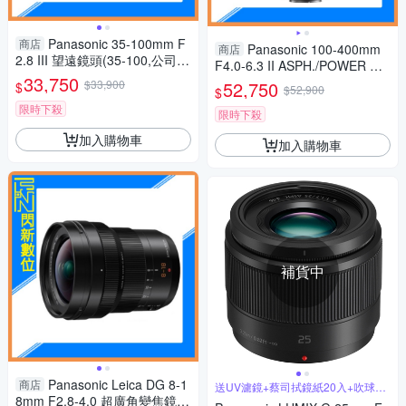
Panasonic 35-100mm F
商店
Panasonic 100-400mm
商店
2.8 III 望遠鏡頭(35-100,公司
F4.0-6.3 II ASPH./POWER O.I.
貨)H-ES35100GC
33,750
S.鏡頭(100-400 II,公司貨)
$33,900
52,750
$
$52,900
$
限時下殺
限時下殺
加入購物車
加入購物車
補貨中
Panasonic Leica DG 8-1
商店
送UV濾鏡+蔡司拭鏡紙20入+吹球拭
筆組
8mm F2.8-4.0 超廣角變焦鏡(8