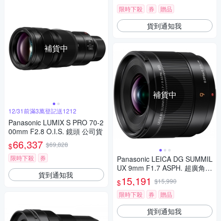
限時下殺
券
贈品
貨到通知我
補貨中
補貨中
12/31前滿3萬登記送1212
Panasonic LUMIX S PRO 70-2
00mm F2.8 O.I.S. 鏡頭 公司貨
66,337
$69,828
$
限時下殺
券
Panasonic LEICA DG SUMMIL
UX 9mm F1.7 ASPH. 超廣角
貨到通知我
定焦鏡頭 公司貨 H-X09GC
15,191
$15,990
$
限時下殺
券
贈品
貨到通知我