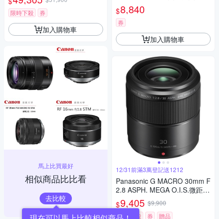
$
變焦鏡頭 公司貨 H-RSA10040
LUMIX G X VARIO 45-200mm
8,840
$
0G
限時下殺
券
單眼鏡頭 相機
券
加入購物車
加入購物車
馬上比買最好
12/31前滿3萬登記送1212
相似商品比比看
Panasonic G MACRO 30mm F
2.8 ASPH. MEGA O.I.S.微距鏡
去比較
頭 公司貨
9,405
$9,900
$
限時下殺
券
贈品
現在可以馬上比較相似商品！