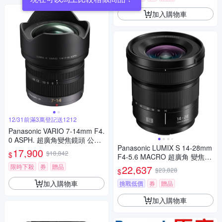
加入購物車
12/31前滿3萬登記送1212
Panasonic VARIO 7-14mm F4.
0 ASPH. 超廣角變焦鏡頭 公司
Panasonic LUMIX S 14-28mm
貨
17,900
$18,842
$
F4-5.6 MACRO 超廣角 變焦鏡
頭 公司貨 S-R1428
限時下殺
券
贈品
22,637
$23,828
$
加入購物車
挑戰低價
券
贈品
加入購物車