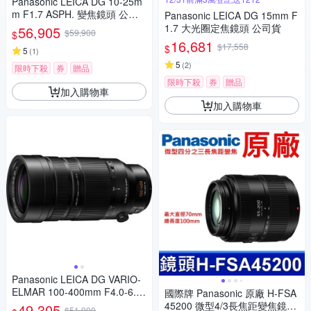
Panasonic LEICA DG 10-25m
m F1.7 ASPH. 變焦鏡頭 公司
Panasonic LEICA DG 15mm F
貨
1.7 大光圈定焦鏡頭 公司貨
56,905
$59,900
$
16,681
$17,558
$
5
(
1
)
5
(
2
)
限時下殺
券
贈品
限時下殺
券
贈品
加入購物車
加入購物車
Panasonic LEICA DG VARIO-
ELMAR 100-400mm F4.0-6.3
國際牌 Panasonic 原廠 H-FSA
II ASPH.POWER O.I.S. 超長焦
45200 微型4/3長焦距變焦鏡頭
49,305
$51,900