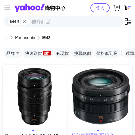
Yahoo購物中心
登入
M43
Panasonic
M43
品牌
快速到貨
有現貨
挑戰低價
價格低到高
鏡頭
12/31前滿3萬登記送1212