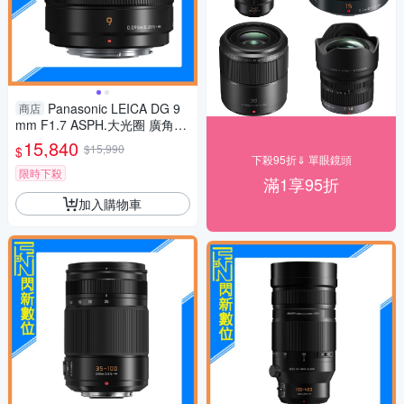
Panasonic LEICA DG 9
商店
mm F1.7 ASPH.大光圈 廣角定
焦 微距(公司貨)
15,840
$15,990
$
下殺95折⇓ 單眼鏡頭
限時下殺
滿1享95折
加入購物車