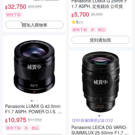
Panasonic LUMIX G 25mm F
-18,公司貨)
32,750
1.7 ASPH. 定焦鏡頭 公司貨
$32,900
$
5,700
$6,000
限時下殺
$
5
(
1
)
加入購物車
限時下殺
券
贈品
貨到通知我
補貨中
補貨中
Panasonic LUMIX G 42.5mm
F1.7 ASPH. POWER O.I.S. 大
光圈 定焦鏡頭 公司貨
10,975
$11,552
$
12/31前滿3萬登記送1212
Panasonic LEICA DG VARIO-
限時下殺
券
贈品
SUMMILUX 25-50mm F1.7 AS