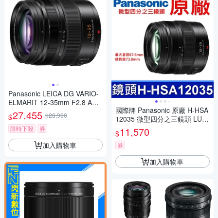
Panasonic LEICA DG VARIO-
ELMARIT 12-35mm F2.8 ASP
國際牌 Panasonic 原廠 H-HSA
H.POWER O.I.S. 變焦鏡頭 公
27,455
$28,900
$
12035 微型四分之三鏡頭 LUMI
司貨 H-ES12035
X G X VARIO 12-35mm 相機
限時下殺
券
11,570
$
加入購物車
券
加入購物車