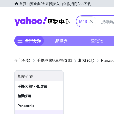
首頁
拍賣
企業/大宗採購入口
合作招商
App下載
Yahoo購物中心
M43
全部分類
點換券
登記送
手機/相機/耳機/穿戴
相機鏡頭
Panaso
相關分類
手機/相機/耳機/穿戴
相機鏡頭
Panasonic