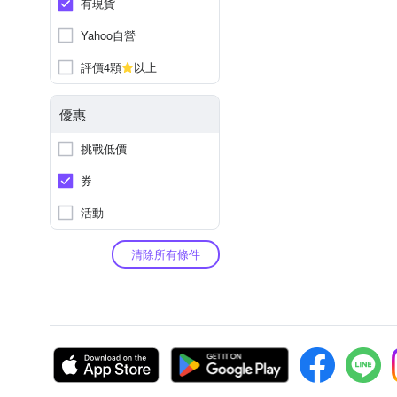
有現貨
Yahoo自營
評價4顆
以上
優惠
挑戰低價
券
活動
清除所有條件