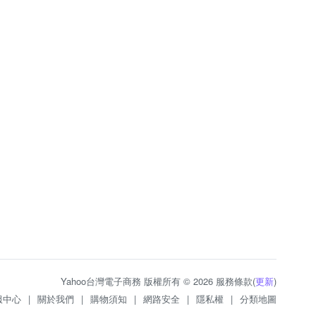
Yahoo台灣電子商務 版權所有 © 2026 服務條款(
更新
)
服中心
|
關於我們
|
購物須知
|
網路安全
|
隱私權
|
分類地圖