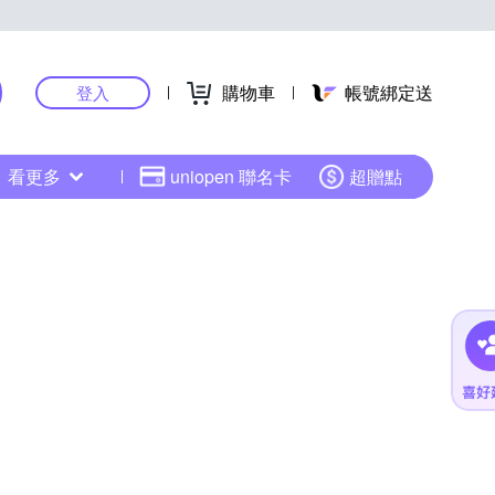
購物車
帳號綁定送
登入
看更多
uniopen 聯名卡
超贈點