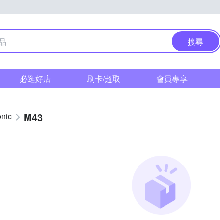
搜尋
必逛好店
刷卡/超取
會員專享
M43
nic