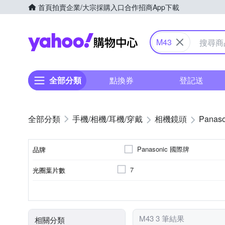
首頁
拍賣
企業/大宗採購入口
合作招商
App下載
Yahoo購物中心
M43
全部分類
點換券
登記送
手機/相機/耳機/穿戴
相機鏡頭
Panaso
Panasonic 國際牌
品牌
7
光圈葉片數
品牌名稱
非
平行輸入
標準變焦
公司貨
廣角定焦
Panasonic
恆定光圈
適用於
來源
鏡頭功能
M43 3 筆結果
相關分類