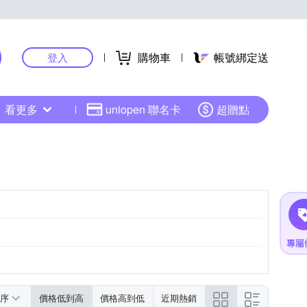
購物車
帳號綁定送
登入
看更多
uniopen 聯名卡
超贈點
序
價格低到高
價格高到低
近期熱銷