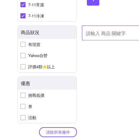
7-11常溫
7-11冷凍
商品狀況
有現貨
Yahoo自營
評價4顆
以上
優惠
挑戰低價
券
活動
清除所有條件