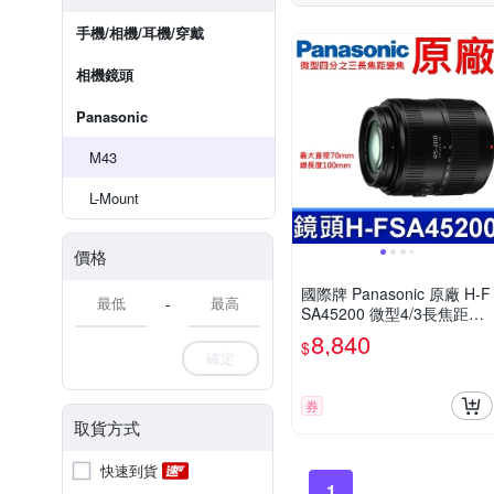
手機/相機/耳機/穿戴
相機鏡頭
Panasonic
M43
L-Mount
價格
國際牌 Panasonic 原廠 H-F
-
SA45200 微型4/3長焦距變
焦鏡頭 LUMIX G X VARIO
8,840
$
45-200mm 單眼鏡頭 相機
確定
券
取貨方式
快速到貨
1