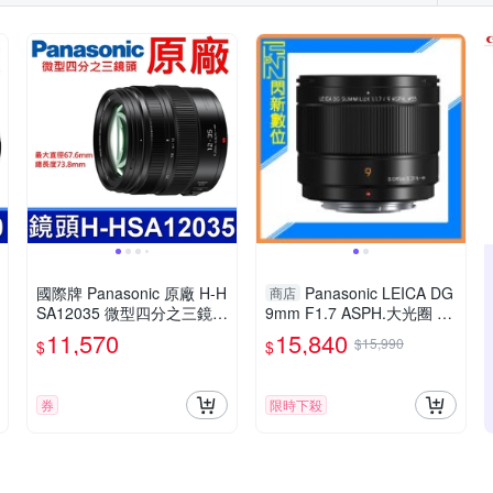
國際牌 Panasonic 原廠 H-H
Panasonic LEICA DG
商店
SA12035 微型四分之三鏡頭
9mm F1.7 ASPH.大光圈 廣
LUMIX G X VARIO 12-35m
角定焦 微距(公司貨)
11,570
15,840
$15,990
$
$
m 相機
券
限時下殺