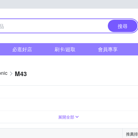
搜尋
必逛好店
刷卡/超取
會員專享
M43
nic
展開全部
推薦排