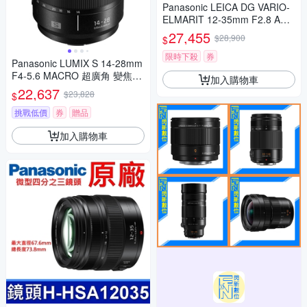
Panasonic LEICA DG VARIO-
ELMARIT 12-35mm F2.8 ASP
H.POWER O.I.S. 變焦鏡頭 公
27,455
$28,900
$
司貨 H-ES12035
限時下殺
券
Panasonic LUMIX S 14-28mm
F4-5.6 MACRO 超廣角 變焦鏡
加入購物車
頭 公司貨 S-R1428
22,637
$23,828
$
挑戰低價
券
贈品
加入購物車