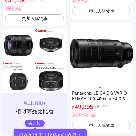
$
限時下殺
限時下殺
加入購物車
加入購物車
Panasonic LEICA DG VARIO-
ELMAR 100-400mm F4.0-6.3
馬上比買最好
II ASPH.POWER O.I.S. 超長焦
49,305
$51,900
$
變焦鏡頭 公司貨 H-RSA10040
相似商品比比看
0G
限時下殺
券
去比較
加入購物車
現在可以馬上比較相似商品！