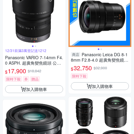
12/31前滿3萬登記送1212
Panasonic Leica DG 8-1
商店
Panasonic VARIO 7-14mm F4.
8mm F2.8-4.0 超廣角變焦鏡(8
0 ASPH. 超廣角變焦鏡頭 公司
-18,公司貨)
32,750
貨
$32,900
$
17,900
$18,842
$
限時下殺
限時下殺
券
贈品
加入購物車
加入購物車