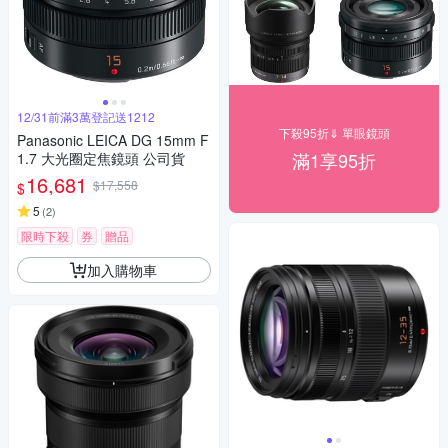
12/31前滿3萬登記送1212
下殺95折⇓ 單眼鏡頭
Panasonic LEICA DG 15mm F
滿1享95折
1.7 大光圈定焦鏡頭 公司貨
16,681
$17,558
$
5
(
2
)
限時下殺
券
贈品
加入購物車