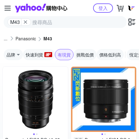
Yahoo購物中心
登入
M43
Panasonic
M43
品牌
快速到貨
有現貨
挑戰低價
價格低到高
恆定