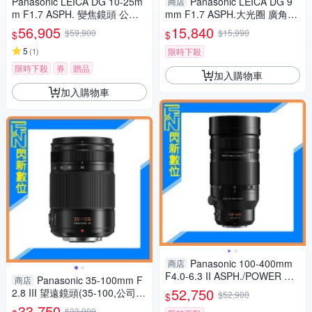
Panasonic LEICA DG 10-25m
Panasonic LEICA DG 9
商店
m F1.7 ASPH. 變焦鏡頭 公司
mm F1.7 ASPH.大光圈 廣角定
貨
焦 微距(公司貨)
56,905
15,840
$59,900
$15,990
$
$
5
(
1
)
限時下殺
限時下殺
券
贈品
加入購物車
加入購物車
Panasonic 100-400mm
商店
F4.0-6.3 II ASPH./POWER O.I.
Panasonic 35-100mm F
商店
S.鏡頭(100-400 II,公司貨)
52,750
2.8 III 望遠鏡頭(35-100,公司
$52,900
$
貨)H-ES35100GC
33,750
$33,900