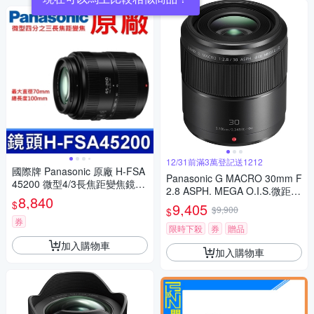
12/31前滿3萬登記送1212
國際牌 Panasonic 原廠 H-FSA
Panasonic G MACRO 30mm F
45200 微型4/3長焦距變焦鏡頭
2.8 ASPH. MEGA O.I.S.微距鏡
LUMIX G X VARIO 45-200mm
8,840
頭 公司貨
$
9,405
單眼鏡頭 相機
$9,900
$
券
限時下殺
券
贈品
加入購物車
加入購物車