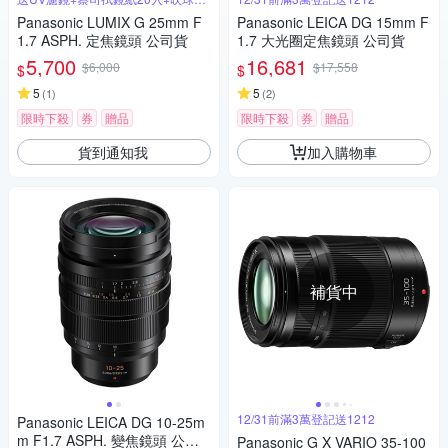
筆組
Panasonic LUMIX G 25mm F
Panasonic LEICA DG 15mm F
1.7 ASPH. 定焦鏡頭 公司貨
1.7 大光圈定焦鏡頭 公司貨
5,700
16,681
$6,000
$17,558
$
$
5
5
(
1
)
(
2
)
限時下殺
券
贈品
限時下殺
券
贈品
貨到通知我
加入購物車
補貨中
12/31前滿3萬登記送1212
Panasonic LEICA DG 10-25m
m F1.7 ASPH. 變焦鏡頭 公司
Panasonic G X VARIO 35-100