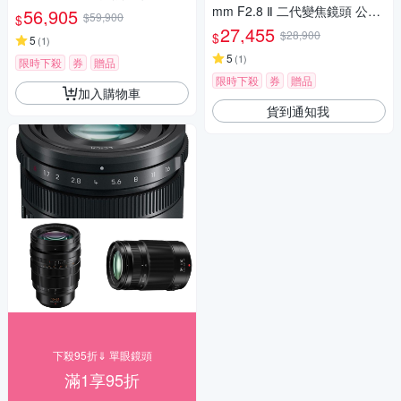
貨
mm F2.8 Ⅱ 二代變焦鏡頭 公司
56,905
$59,900
$
貨
27,455
$28,900
$
5
(
1
)
5
(
1
)
限時下殺
券
贈品
限時下殺
券
贈品
加入購物車
貨到通知我
下殺95折⇓ 單眼鏡頭
滿1享95折