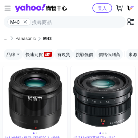
Yahoo購物中心
登入
M43
Panasonic
M43
品牌
快速到貨
有現貨
挑戰低價
價格低到高
來源
補貨中
送UV濾鏡+蔡司拭鏡紙20入+吹球拭
12/31前滿3萬登記送1212