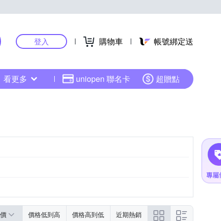
購物車
帳號綁定送
登入
看更多
uniopen 聯名卡
超贈點
價
價格低到高
價格高到低
近期熱銷