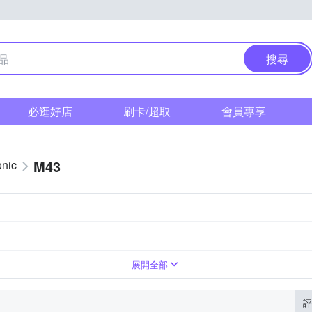
搜尋
必逛好店
刷卡/超取
會員專享
M43
nic
人像鏡
展開全部
評