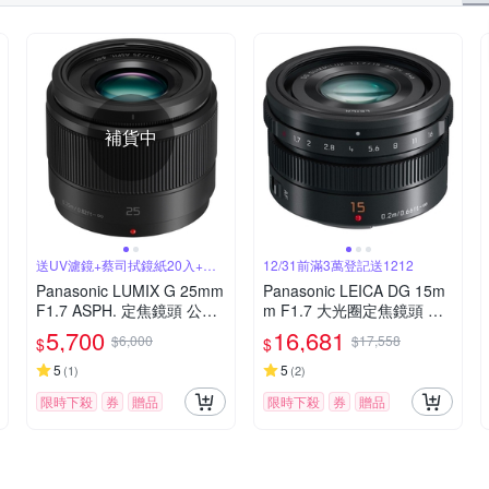
補貨中
送UV濾鏡+蔡司拭鏡紙20入+吹
12/31前滿3萬登記送1212
球拭筆組
Panasonic LUMIX G 25mm
Panasonic LEICA DG 15m
F1.7 ASPH. 定焦鏡頭 公司
m F1.7 大光圈定焦鏡頭 公
貨
司貨
5,700
16,681
$6,000
$17,558
$
$
5
5
(
1
)
(
2
)
限時下殺
券
贈品
限時下殺
券
贈品