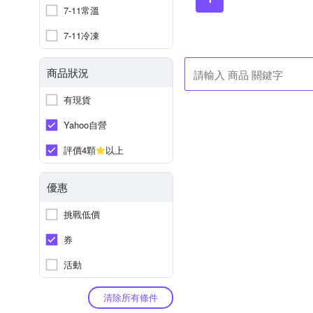
7-11常溫
7-11冷凍
商品狀況
有現貨
Yahoo自營
評價4顆
以上
優惠
挑戰低價
券
活動
清除所有條件