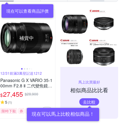
現在可以查看商品評價
補貨中
12/31前滿3萬登記送1212
Panasonic G X VARIO 35-1
馬上比買最好
00mm F2.8 Ⅱ 二代變焦鏡頭
相似商品比比看
公司貨
27,455
$28,900
$
去比較
5
(
1
)
限時下殺
券
贈品
現在可以馬上比較相似商品！