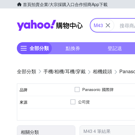
首頁
拍賣
企業/大宗採購入口
合作招商
App下載
Yahoo購物中心
M43
全部分類
點換券
登記送
手機/相機/耳機/穿戴
相機鏡頭
Panaso
Panasonic 國際牌
品牌
公司貨
來源
品牌名稱
非
標準定焦
恆定光圈
標準變焦
Panasonic
7
9
適用於
光圈葉片數
恆定光圈
鏡頭功能
M43 4 筆結果
相關分類