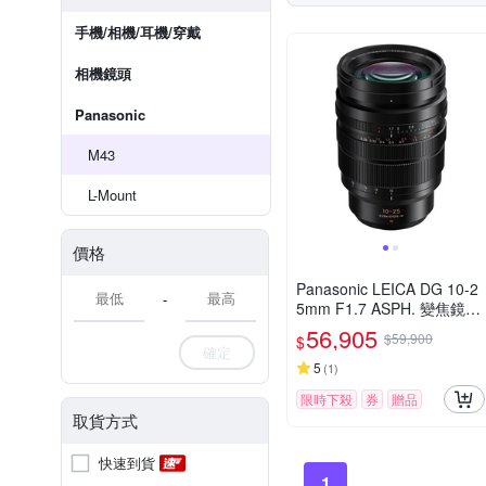
手機/相機/耳機/穿戴
相機鏡頭
Panasonic
M43
L-Mount
價格
Panasonic LEICA DG 10-2
-
5mm F1.7 ASPH. 變焦鏡頭
公司貨
56,905
$59,900
$
確定
5
(
1
)
限時下殺
券
贈品
取貨方式
快速到貨
1