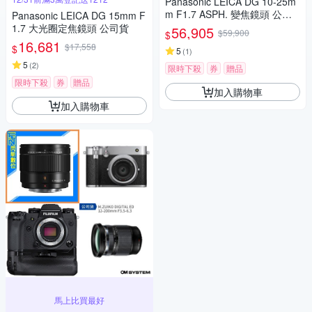
Panasonic LEICA DG 10-25m
m F1.7 ASPH. 變焦鏡頭 公司
Panasonic LEICA DG 15mm F
貨
1.7 大光圈定焦鏡頭 公司貨
56,905
$59,900
$
16,681
$17,558
$
5
(
1
)
5
(
2
)
限時下殺
券
贈品
限時下殺
券
贈品
加入購物車
加入購物車
馬上比買最好