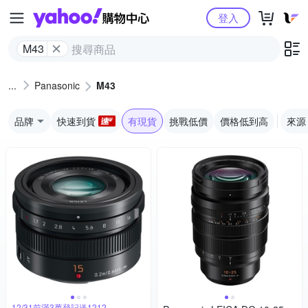
Yahoo購物中心
登入
M43
Panasonic
M43
品牌
快速到貨
有現貨
挑戰低價
價格低到高
來源
12/31前滿3萬登記送1212