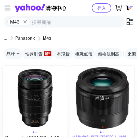
Yahoo購物中心
登入
M43
Panasonic
M43
品牌
快速到貨
有現貨
挑戰低價
價格低到高
來源
補貨中
送UV濾鏡+蔡司拭鏡紙20入+吹球拭