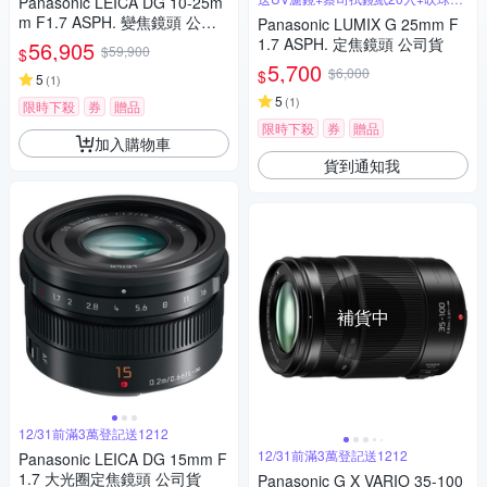
Panasonic LEICA DG 10-25m
筆組
m F1.7 ASPH. 變焦鏡頭 公司
Panasonic LUMIX G 25mm F
貨
1.7 ASPH. 定焦鏡頭 公司貨
56,905
$59,900
$
5,700
$6,000
$
5
(
1
)
5
(
1
)
限時下殺
券
贈品
限時下殺
券
贈品
加入購物車
貨到通知我
補貨中
12/31前滿3萬登記送1212
12/31前滿3萬登記送1212
Panasonic LEICA DG 15mm F
1.7 大光圈定焦鏡頭 公司貨
Panasonic G X VARIO 35-100