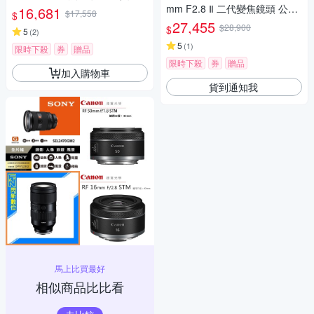
mm F2.8 Ⅱ 二代變焦鏡頭 公司
16,681
$17,558
$
貨
27,455
$28,900
$
5
(
2
)
5
(
1
)
限時下殺
券
贈品
限時下殺
券
贈品
加入購物車
貨到通知我
馬上比買最好
相似商品比比看