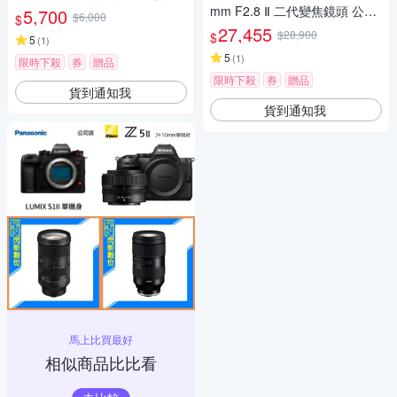
mm F2.8 Ⅱ 二代變焦鏡頭 公司
5,700
$6,000
$
貨
27,455
$28,900
$
5
(
1
)
5
(
1
)
限時下殺
券
贈品
限時下殺
券
贈品
貨到通知我
貨到通知我
馬上比買最好
相似商品比比看