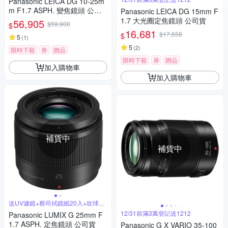
Panasonic LEICA DG 10-25m
m F1.7 ASPH. 變焦鏡頭 公司
Panasonic LEICA DG 15mm F
貨
1.7 大光圈定焦鏡頭 公司貨
56,905
$59,900
$
16,681
$17,558
$
5
(
1
)
5
(
2
)
限時下殺
券
贈品
限時下殺
券
贈品
加入購物車
加入購物車
補貨中
補貨中
送UV濾鏡+蔡司拭鏡紙20入+吹球拭
筆組
12/31前滿3萬登記送1212
Panasonic LUMIX G 25mm F
1.7 ASPH. 定焦鏡頭 公司貨
Panasonic G X VARIO 35-100