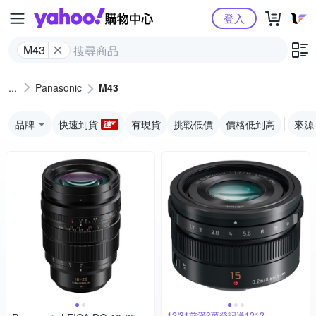
Yahoo購物中心
登入
M43
Panasonic
M43
品牌
快速到貨
有現貨
挑戰低價
價格低到高
來源
12/31前滿3萬登記送1212