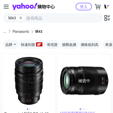
Yahoo購物中心
登入
M43
Panasonic
M43
品牌
快速到貨
有現貨
挑戰低價
價格低到高
來源
補貨中
12/31前滿3萬登記送1212