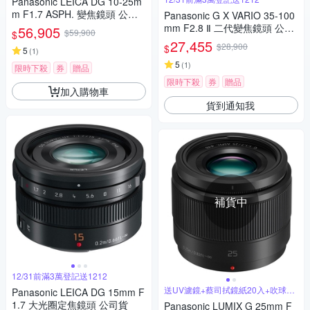
Panasonic LEICA DG 10-25m
m F1.7 ASPH. 變焦鏡頭 公司
Panasonic G X VARIO 35-100
貨
mm F2.8 Ⅱ 二代變焦鏡頭 公司
56,905
$59,900
$
貨
27,455
$28,900
$
5
(
1
)
5
(
1
)
限時下殺
券
贈品
限時下殺
券
贈品
加入購物車
貨到通知我
補貨中
12/31前滿3萬登記送1212
送UV濾鏡+蔡司拭鏡紙20入+吹球拭
Panasonic LEICA DG 15mm F
筆組
1.7 大光圈定焦鏡頭 公司貨
Panasonic LUMIX G 25mm F