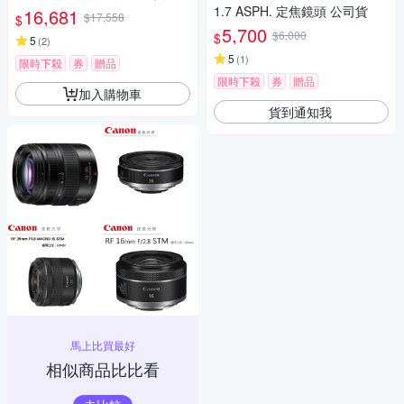
1.7 ASPH. 定焦鏡頭 公司貨
16,681
$17,558
$
5,700
$6,000
$
5
(
2
)
5
(
1
)
限時下殺
券
贈品
限時下殺
券
贈品
加入購物車
貨到通知我
馬上比買最好
相似商品比比看