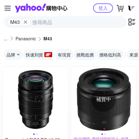
Yahoo購物中心
登入
M43
Panasonic
M43
品牌
快速到貨
有現貨
挑戰低價
價格低到高
來源
補貨中
送UV濾鏡+蔡司拭鏡紙20入+吹球拭