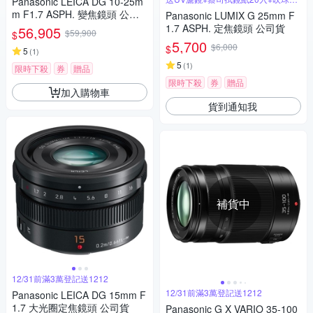
Panasonic LEICA DG 10-25m
筆組
m F1.7 ASPH. 變焦鏡頭 公司
Panasonic LUMIX G 25mm F
貨
1.7 ASPH. 定焦鏡頭 公司貨
56,905
$59,900
$
5,700
$6,000
$
5
(
1
)
5
(
1
)
限時下殺
券
贈品
限時下殺
券
贈品
加入購物車
貨到通知我
補貨中
12/31前滿3萬登記送1212
12/31前滿3萬登記送1212
Panasonic LEICA DG 15mm F
1.7 大光圈定焦鏡頭 公司貨
Panasonic G X VARIO 35-100