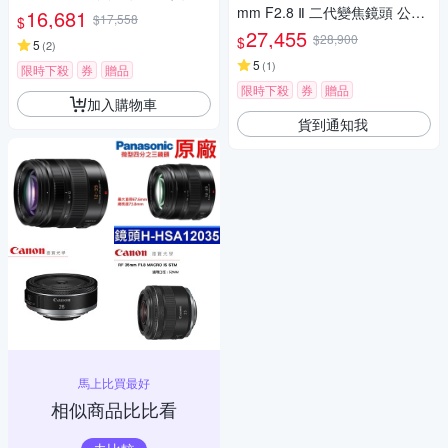
mm F2.8 Ⅱ 二代變焦鏡頭 公司
16,681
$17,558
$
貨
27,455
$28,900
$
5
(
2
)
5
(
1
)
限時下殺
券
贈品
限時下殺
券
贈品
加入購物車
貨到通知我
馬上比買最好
相似商品比比看