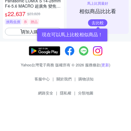
Panasonic LUMIX S 14-28mm
馬上比買最好
F4-5.6 MACRO 超廣角 變焦鏡
相似商品比比看
頭 公司貨 S-R1428
22,637
$23,828
$
挑戰低價
券
贈品
去比較
加入購物車
現在可以馬上比較相似商品！
Yahoo台灣電子商務 版權所有 © 2026 服務條款(
更新
)
客服中心
|
關於我們
|
購物須知
網路安全
|
隱私權
|
分類地圖