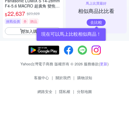
Panasonic LUMIX S 14-28mm
馬上比買最好
F4-5.6 MACRO 超廣角 變焦鏡
相似商品比比看
頭 公司貨 S-R1428
22,637
$23,828
$
挑戰低價
券
贈品
去比較
加入購物車
現在可以馬上比較相似商品！
Yahoo台灣電子商務 版權所有 © 2026 服務條款(
更新
)
客服中心
|
關於我們
|
購物須知
網路安全
|
隱私權
|
分類地圖