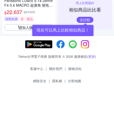
Panasonic LUMIX S 14-28mm
馬上比買最好
F4-5.6 MACRO 超廣角 變焦鏡
相似商品比比看
頭 公司貨 S-R1428
22,637
$23,828
$
挑戰低價
券
贈品
去比較
加入購物車
現在可以馬上比較相似商品！
Yahoo台灣電子商務 版權所有 © 2026 服務條款(
更新
)
客服中心
|
關於我們
|
購物須知
網路安全
|
隱私權
|
分類地圖