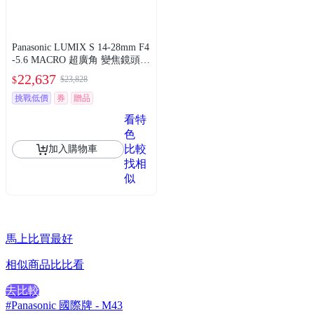
Panasonic LUMIX S 14-28mm F4
-5.6 MACRO 超廣角 變焦鏡頭
公司貨 S-R1428
22,637
$23,828
$
挑戰低價
券
贈品
看特
色
比較
加入購物車
找相
似
馬上比買最好
相似商品比比看
去比較
#Panasonic 國際牌 - M43