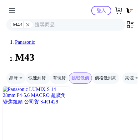
Yahoo購物中心
登入
M43
Panasonic
M43
品牌
快速到貨
有現貨
挑戰低價
價格低到高
來源