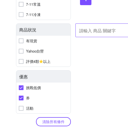
7-11常溫
7-11冷凍
商品狀況
有現貨
Yahoo自營
評價4顆
以上
優惠
挑戰低價
券
活動
清除所有條件