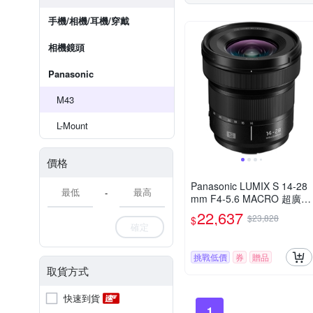
手機/相機/耳機/穿戴
相機鏡頭
Panasonic
M43
L-Mount
價格
Panasonic LUMIX S 14-28
-
mm F4-5.6 MACRO 超廣角
變焦鏡頭 公司貨 S-R1428
22,637
$23,828
$
確定
挑戰低價
券
贈品
取貨方式
快速到貨
1