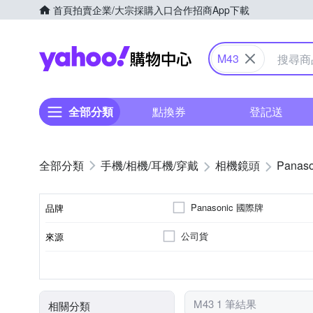
首頁
拍賣
企業/大宗採購入口
合作招商
App下載
Yahoo購物中心
M43
全部分類
點換券
登記送
手機/相機/耳機/穿戴
相機鏡頭
Panaso
Panasonic 國際牌
品牌
公司貨
來源
品牌名稱
非
超廣角定焦
7
Panasonic
光圈葉片數
恆定光圈
適用於
鏡頭功能
M43 1 筆結果
相關分類