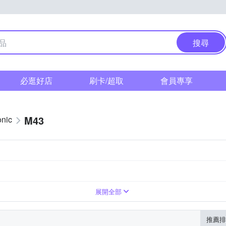
搜尋
必逛好店
刷卡/超取
會員專享
M43
nic
展開全部
推薦排