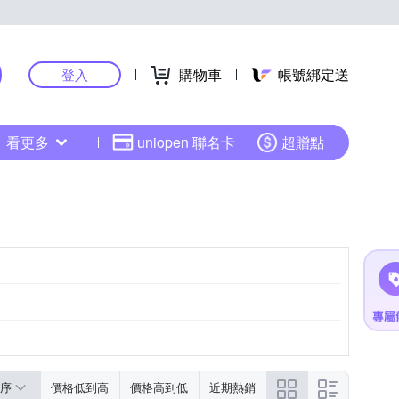
購物車
帳號綁定送
登入
看更多
uniopen 聯名卡
超贈點
序
價格低到高
價格高到低
近期熱銷