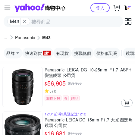
Yahoo購物中心
登入
M43
Panasonic
M43
品牌
快速到貨
有現貨
挑戰低價
價格低到高
鏡頭
Panasonic LEICA DG 10-25mm F1.7 ASPH.
變焦鏡頭 公司貨
56,905
$
$
59,900
5
(
1
)
限時下殺
券
贈品
12/31前滿3萬登記送1212
Panasonic LEICA DG 15mm F1.7 大光圈定焦
鏡頭 公司貨
16,681
$
$
17,558