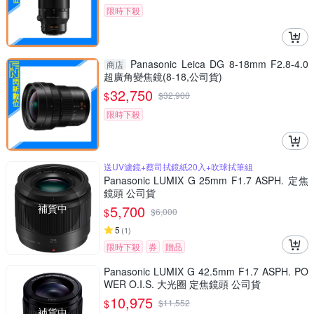
限時下殺
Panasonic Leica DG 8-18mm F2.8-4.0
商店
超廣角變焦鏡(8-18,公司貨)
32,750
$
$
32,900
限時下殺
送UV濾鏡+蔡司拭鏡紙20入+吹球拭筆組
Panasonic LUMIX G 25mm F1.7 ASPH. 定焦
鏡頭 公司貨
補貨中
5,700
$
$
6,000
5
(
1
)
限時下殺
券
贈品
Panasonic LUMIX G 42.5mm F1.7 ASPH. PO
WER O.I.S. 大光圈 定焦鏡頭 公司貨
10,975
$
$
11,552
補貨中