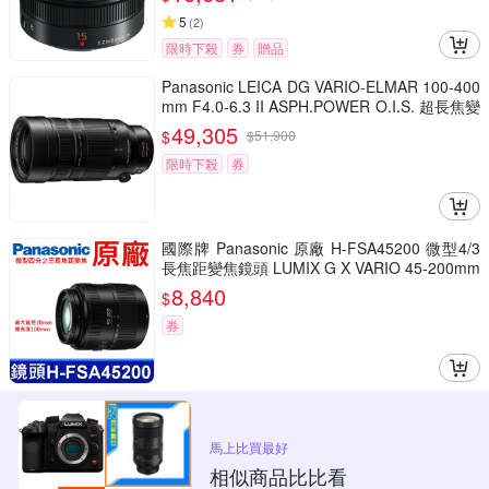
5
(
2
)
限時下殺
券
贈品
Panasonic LEICA DG VARIO-ELMAR 100-400
mm F4.0-6.3 II ASPH.POWER O.I.S. 超長焦變
焦鏡頭 公司貨 H-RSA100400G
49,305
$
$
51,900
限時下殺
券
國際牌 Panasonic 原廠 H-FSA45200 微型4/3
長焦距變焦鏡頭 LUMIX G X VARIO 45-200mm
單眼鏡頭 相機
8,840
$
券
馬上比買最好
相似商品比比看