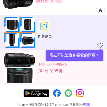
限時下殺
券
贈品
閃新數位
現在可以追蹤你喜愛的商店！
下殺95折⇓ 相機指定品
滿1件享95折
Yahoo台灣電子商務 版權所有 © 2026 服務條款(
更新
)