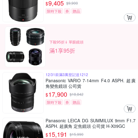
9,405
$
$
9,900
限時下殺
券
贈品
下殺95折⇓ 單眼鏡頭
滿1享95折
12/31前滿3萬登記送1212
Panasonic VARIO 7-14mm F4.0 ASPH. 超廣
角變焦鏡頭 公司貨
17,900
$
$
18,842
限時下殺
券
贈品
Panasonic LEICA DG SUMMILUX 9mm F1.7
ASPH. 超廣角 定焦鏡頭 公司貨 H-X09GC
15,191
$
$
15,990