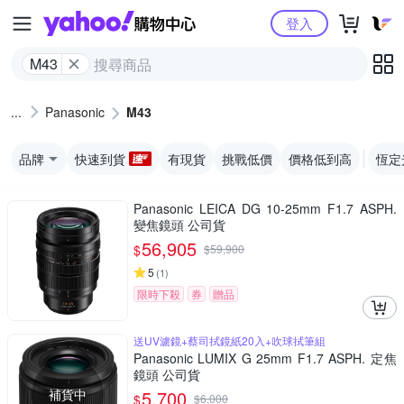
Yahoo購物中心
登入
M43
Panasonic
M43
品牌
快速到貨
有現貨
挑戰低價
價格低到高
恆定
Panasonic LEICA DG 10-25mm F1.7 ASPH.
變焦鏡頭 公司貨
56,905
$
$
59,900
5
(
1
)
限時下殺
券
贈品
送UV濾鏡+蔡司拭鏡紙20入+吹球拭筆組
Panasonic LUMIX G 25mm F1.7 ASPH. 定焦
鏡頭 公司貨
補貨中
5,700
$
$
6,000