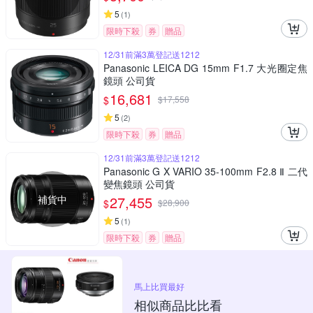
5
(
1
)
限時下殺
券
贈品
12/31前滿3萬登記送1212
Panasonic LEICA DG 15mm F1.7 大光圈定焦
鏡頭 公司貨
16,681
$
$
17,558
5
(
2
)
限時下殺
券
贈品
12/31前滿3萬登記送1212
Panasonic G X VARIO 35-100mm F2.8 Ⅱ 二代
變焦鏡頭 公司貨
補貨中
27,455
$
$
28,900
5
(
1
)
限時下殺
券
贈品
馬上比買最好
相似商品比比看