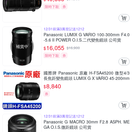
限時下殺
券
12/31前滿3萬登記送1212
Panasonic LUMIX G VARIO 100-300mm F4.0
-5.6 II POWER O.I.S.二代變焦鏡頭 公司貨
補貨中
16,055
$
$
16,900
限時下殺
券
國際牌 Panasonic 原廠 H-FSA45200 微型4/3
長焦距變焦鏡頭 LUMIX G X VARIO 45-200mm
單眼鏡頭 相機
8,840
$
券
12/31前滿3萬登記送1212
Panasonic G MACRO 30mm F2.8 ASPH. ME
GA O.I.S.微距鏡頭 公司貨