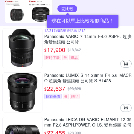
去比較
現在可以馬上比較相似商品！
12/31前滿3萬登記送1212
Panasonic VARIO 7-14mm F4.0 ASPH. 超廣
角變焦鏡頭 公司貨
17,900
$
$
18,842
限時下殺
券
贈品
Panasonic LUMIX S 14-28mm F4-5.6 MACR
O 超廣角 變焦鏡頭 公司貨 S-R1428
22,637
$
$
23,828
挑戰低價
券
贈品
Panasonic LEICA DG VARIO-ELMARIT 12-35
mm F2.8 ASPH.POWER O.I.S. 變焦鏡頭 公司
貨 H-ES12035
27,455
$
$
28,900