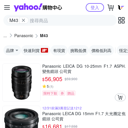
Yahoo購物中心
登入
M43
Panasonic
M43
品牌
快速到貨
有現貨
挑戰低價
價格低到高
恆定
Panasonic LEICA DG 10-25mm F1.7 ASPH.
變焦鏡頭 公司貨
56,905
$
$
59,900
5
(
1
)
限時下殺
券
贈品
12/31前滿3萬登記送1212
Panasonic LEICA DG 15mm F1.7 大光圈定焦
鏡頭 公司貨
16,681
$
$
17,558