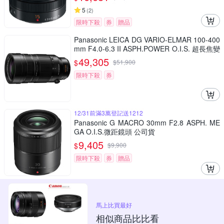
5
(
2
)
限時下殺
券
贈品
Panasonic LEICA DG VARIO-ELMAR 100-400
mm F4.0-6.3 II ASPH.POWER O.I.S. 超長焦變
焦鏡頭 公司貨 H-RSA100400G
49,305
$
$
51,900
限時下殺
券
12/31前滿3萬登記送1212
Panasonic G MACRO 30mm F2.8 ASPH. ME
GA O.I.S.微距鏡頭 公司貨
9,405
$
$
9,900
限時下殺
券
贈品
馬上比買最好
相似商品比比看