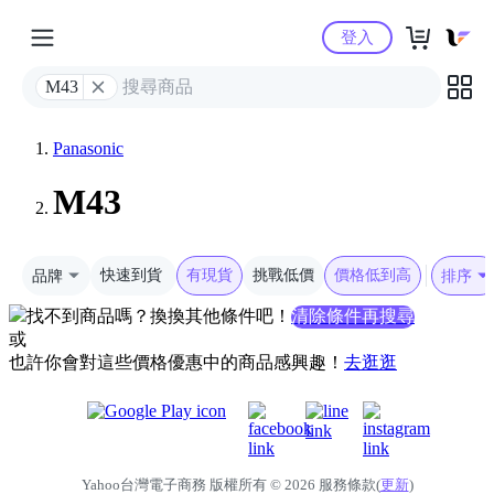
Yahoo購物中心
登入
M43
Panasonic
M43
品牌
快速到貨
有現貨
挑戰低價
價格低到高
排序
找不到商品嗎？換換其他條件吧！
清除條件再搜尋
或
也許你會對這些價格優惠中的商品感興趣！
去逛逛
Yahoo台灣電子商務 版權所有 © 2026 服務條款(
更新
)