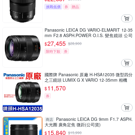
挑戰低價
券
贈品
Panasonic LEICA DG VARIO-ELMARIT 12-35
mm F2.8 ASPH.POWER O.I.S. 變焦鏡頭 公司
貨 H-ES12035
27,455
$
$
28,900
限時下殺
券
國際牌 Panasonic 原廠 H-HSA12035 微型四分
之三鏡頭 LUMIX G X VARIO 12-35mm 相機
11,570
$
券
Panasonic LEICA DG 9mm F1.7 ASPH.
商店
大光圈 廣角定焦 微距(公司貨)
15,840
$
$
15,990