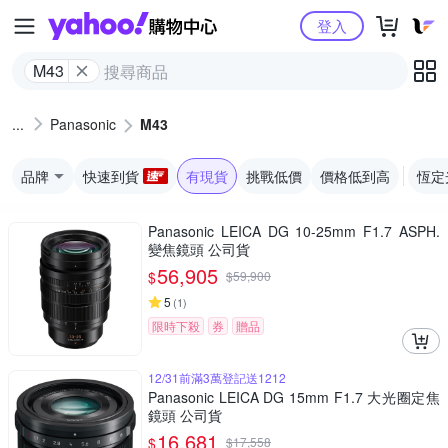
Yahoo購物中心
登入
M43
Panasonic
M43
品牌
快速到貨
有現貨
挑戰低價
價格低到高
恆定
Panasonic LEICA DG 10-25mm F1.7 ASPH.
變焦鏡頭 公司貨
56,905
$
$
59,900
5
(
1
)
限時下殺
券
贈品
12/31前滿3萬登記送1212
Panasonic LEICA DG 15mm F1.7 大光圈定焦
鏡頭 公司貨
16,681
$
$
17,558