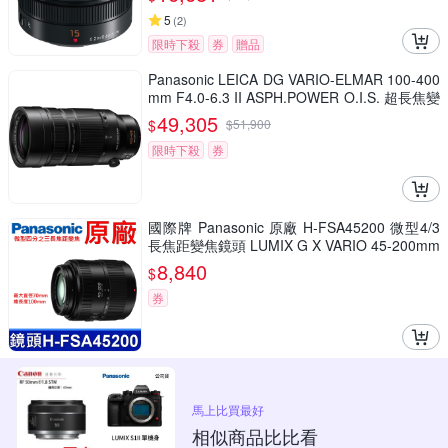
5
(
2
)
限時下殺
券
贈品
Panasonic LEICA DG VARIO-ELMAR 100-400
mm F4.0-6.3 II ASPH.POWER O.I.S. 超長焦變
焦鏡頭 公司貨 H-RSA100400G
49,305
$
$
51,900
限時下殺
券
國際牌 Panasonic 原廠 H-FSA45200 微型4/3
長焦距變焦鏡頭 LUMIX G X VARIO 45-200mm
單眼鏡頭 相機
8,840
$
券
馬上比買最好
相似商品比比看