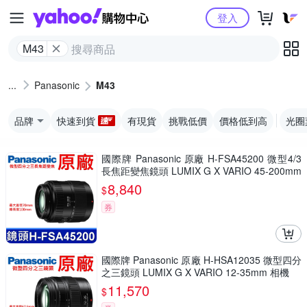
Yahoo購物中心
登入
M43
Panasonic
M43
品牌
快速到貨
有現貨
挑戰低價
價格低到高
光圈
國際牌 Panasonic 原廠 H-FSA45200 微型4/3
長焦距變焦鏡頭 LUMIX G X VARIO 45-200mm
單眼鏡頭 相機
8,840
$
券
國際牌 Panasonic 原廠 H-HSA12035 微型四分
之三鏡頭 LUMIX G X VARIO 12-35mm 相機
11,570
$