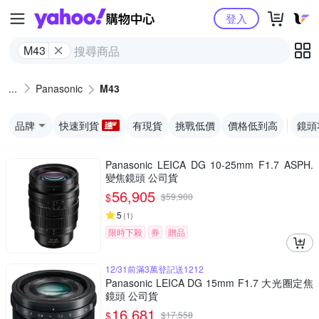
Yahoo購物中心
登入
M43
Panasonic
M43
品牌
快速到貨
有現貨
挑戰低價
價格低到高
鏡頭
Panasonic LEICA DG 10-25mm F1.7 ASPH.
變焦鏡頭 公司貨
56,905
$
$
59,900
5
(
1
)
限時下殺
券
贈品
12/31前滿3萬登記送1212
Panasonic LEICA DG 15mm F1.7 大光圈定焦
鏡頭 公司貨
16,681
$
$
17,558