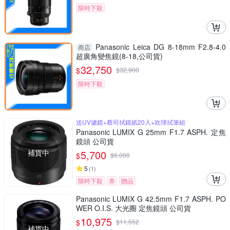
限時下殺
Panasonic Leica DG 8-18mm F2.8-4.0
商店
超廣角變焦鏡(8-18,公司貨)
32,750
$
$
32,900
限時下殺
送UV濾鏡+蔡司拭鏡紙20入+吹球拭筆組
Panasonic LUMIX G 25mm F1.7 ASPH. 定焦
鏡頭 公司貨
補貨中
5,700
$
$
6,000
5
(
1
)
限時下殺
券
贈品
Panasonic LUMIX G 42.5mm F1.7 ASPH. PO
WER O.I.S. 大光圈 定焦鏡頭 公司貨
10,975
$
$
11,552
補貨中