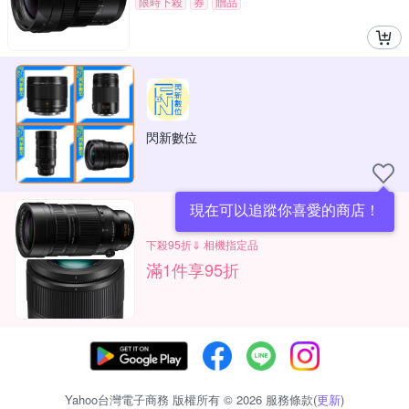
限時下殺
券
贈品
閃新數位
現在可以追蹤你喜愛的商店！
下殺95折⇓ 相機指定品
滿1件享95折
Yahoo台灣電子商務 版權所有 © 2026 服務條款(
更新
)