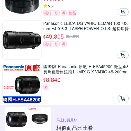
5
(
2
)
限時下殺
券
贈品
Panasonic LEICA DG VARIO-ELMAR 100-400
mm F4.0-6.3 II ASPH.POWER O.I.S. 超長焦變
焦鏡頭 公司貨 H-RSA100400G
49,305
$
$
51,900
限時下殺
券
國際牌 Panasonic 原廠 H-FSA45200 微型4/3
長焦距變焦鏡頭 LUMIX G X VARIO 45-200mm
單眼鏡頭 相機
8,840
$
券
馬上比買最好
相似商品比比看